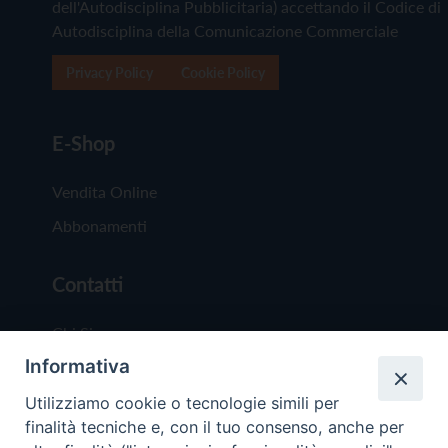
dell'Autodisciplina Pubblicitaria) accettando il Codice di
Autodisciplina della Comunicazione Commerciale
Privacy Policy
Cookie Policy
E-Shop
Vendita Online
Abbonamenti
Contatti
Chi Siamo
Informativa
Redazione
Scrivici
Utilizziamo cookie o tecnologie simili per
finalità tecniche e, con il tuo consenso, anche per