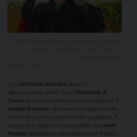
Il rettore Flavio Deflorian che indossa la cappa di
ermellino. Foto Pierluigi Cattani Faggion –
Università di Trento
31 Marzo 2021
Una
cerimonia simbolica
, breve e
rigorosamente online. Così l’
Università di
Trento
, per la prima volta, ha voluto salutare il
cambio di rettore
. Nel massimo rispetto delle
misure di sicurezza imposte dalla pandemia, il
momento è andato in scena online sul
canale
Youtube
dell’Ateneo dall’auditorium di Palazzo