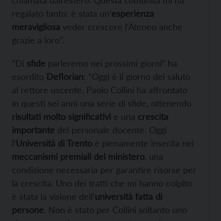
chiamata dall’estero. Questa comunità mi ha
regalato tanto: è stata un’
esperienza
meravigliosa
veder crescere l’Ateneo anche
grazie a loro”.
“Di
sfide
parleremo nei prossimi giorni” ha
esordito
Deflorian
: “Oggi è il giorno del saluto
al rettore uscente. Paolo Collini ha affrontato
in questi sei anni una serie di sfide, ottenendo
risultati molto significativi
e una
crescita
importante
del personale docente. Oggi
l’
Università di Trento
è pienamente inserita nei
meccanismi premiali del ministero
, una
condizione necessaria per garantire risorse per
la crescita. Uno dei tratti che mi hanno colpito
è stata la visione dell’
università fatta di
persone
. Non è stato per Collini soltanto uno