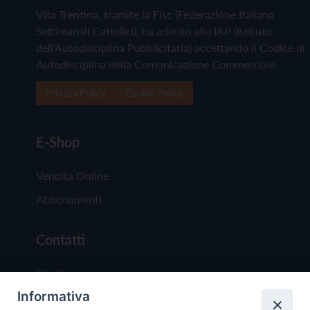
Vita Trentina, tramite la Fisc (Federazione Italiana
Settimanali Cattolici), ha aderito allo IAP (Istituto
dell'Autodisciplina Pubblicitaria) accettando il Codice di
Autodisciplina della Comunicazione Commerciale
Privacy Policy
Cookie Policy
E-Shop
Vendita Online
Abbonamenti
Contatti
Chi Siamo
Informativa
Redazione