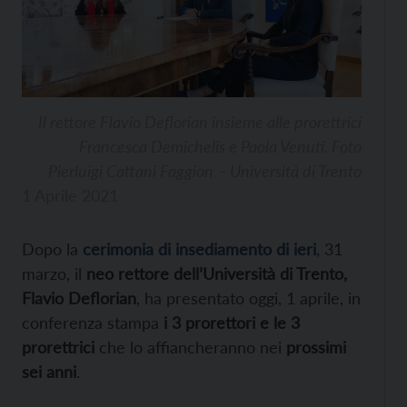
Il rettore Flavio Deflorian insieme alle prorettrici
Francesca Demichelis e Paola Venuti. Foto
Pierluigi Cattani Faggion – Università di Trento
1 Aprile 2021
Dopo la
cerimonia di insediamento di ieri
, 31
marzo, il
neo rettore dell’Università di Trento,
Flavio Deflorian
, ha presentato oggi, 1 aprile, in
conferenza stampa
i 3 prorettori e le 3
prorettrici
che lo affiancheranno nei
prossimi
sei anni
.