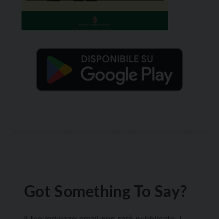
Got Something To Say?
Il tuo indirizzo email non sarà pubblicato.
I