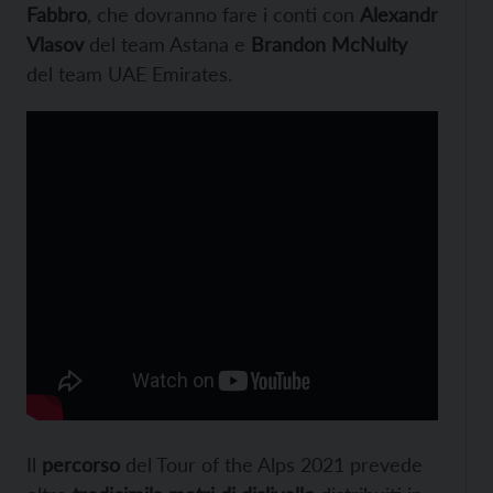
Fabbro
, che dovranno fare i conti con
Alexandr
Vlasov
del team Astana e
Brandon McNulty
del team UAE Emirates.
Il
percorso
del Tour of the Alps 2021 prevede