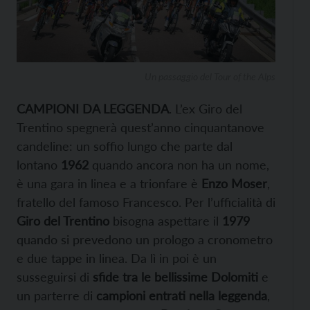
Un passaggio del Tour of the Alps
CAMPIONI DA LEGGENDA
. L’ex Giro del
Trentino spegnerà quest’anno cinquantanove
candeline: un soffio lungo che parte dal
lontano
1962
quando ancora non ha un nome,
è una gara in linea e a trionfare è
Enzo Moser
,
fratello del famoso Francesco. Per l’ufficialità di
Giro del Trentino
bisogna aspettare il
1979
quando si prevedono un prologo a cronometro
e due tappe in linea. Da lì in poi è un
susseguirsi di
sfide tra le bellissime Dolomiti
e
un parterre di
campioni entrati nella leggenda
,