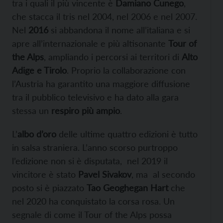
tra i quali il più vincente è
Damiano Cunego
,
che stacca il tris nel 2004, nel 2006 e nel 2007.
Nel
2016
si abbandona il nome all’italiana e si
apre all’internazionale e più altisonante
Tour of
the Alps
, ampliando i percorsi ai territori di
Alto
Adige e Tirolo
. Proprio la collaborazione con
l’Austria ha garantito una maggiore diffusione
tra il pubblico televisivo e ha dato alla gara
stessa un
respiro più ampio
.
L’
albo d’oro
delle ultime quattro edizioni è tutto
in salsa straniera. L’anno scorso purtroppo
l’edizione non si è disputata, nel 2019 il
vincitore è stato
Pavel Sivakov
, ma al secondo
posto si è piazzato
Tao Geoghegan Hart
che
nel 2020 ha conquistato la corsa rosa. Un
segnale di come il Tour of the Alps possa