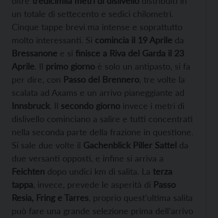
oltre
tredicimila metri di dislivello
distribuiti in
un totale di settecento e sedici chilometri.
Cinque tappe brevi ma intense e soprattutto
molto interessanti. Si
comincia il 19 Aprile
da
Bressanone
e si
finisce a Riva del Garda il 23
Aprile
. Il
primo giorno
è solo un antipasto, si fa
per dire, con
Passo del Brennero
, tre volte la
scalata ad Axams e un arrivo pianeggiante ad
Innsbruck
. Il
secondo giorno
invece i metri di
dislivello cominciano a salire e tutti concentrati
nella seconda parte della frazione in questione.
Si sale due volte il
Gachenblick Piller Sattel
da
due versanti opposti, e infine si arriva a
Feichten
dopo undici km di salita. La
terza
tappa
, invece, prevede le asperità di
Passo
Resia, Fring e Tarres
, proprio quest’ultima salita
può fare una grande selezione prima dell’arrivo