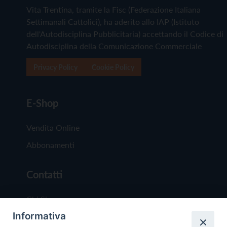
Vita Trentina, tramite la Fisc (Federazione Italiana
Settimanali Cattolici), ha aderito allo IAP (Istituto
dell'Autodisciplina Pubblicitaria) accettando il Codice di
Autodisciplina della Comunicazione Commerciale
Privacy Policy
Cookie Policy
E-Shop
Vendita Online
Abbonamenti
Contatti
Chi Siamo
Informativa
Redazione