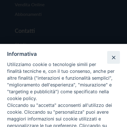
Vendita Online
Abbonamenti
Contatti
Chi Siamo
Informativa
Redazione
Scrivici
Utilizziamo cookie o tecnologie simili per
finalità tecniche e, con il tuo consenso, anche per
altre finalità ("interazioni e funzionalità semplici",
"miglioramento dell'esperienza", "misurazione" e
"targeting e pubblicità") come specificato nella
cookie policy.
Copyright © 2019 - Tutti i diritti riservati - Vit
Cliccando su "accetta" acconsenti all'utilizzo dei
Trentina Editrice
cookie. Cliccando su "personalizza" puoi avere
maggiori informazioni sui cookie utilizzati e
Privacy Policy
personalizzare le tue preferenze. Cliccando su