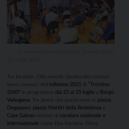
La presentazione del festival “Trentino 2060”.
12 Luglio 2021
Tre location. Otto eventi. Quattordici relatori.
Sono i numeri dell’
edizione 2021
di
“Trentino
2060”
in programma
dal 23 al 25 luglio
a
Borgo
Valsugana
. Tre giorni che porteranno in
piazza
Degasperi
,
piazza Martiri della Resistenza
e
Casa Galvan
relatori di
caratura nazionale e
internazionale
come Elsa Fornero, Elena