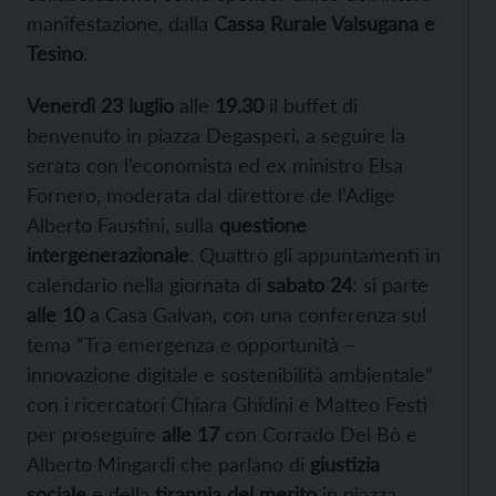
manifestazione, dalla
Cassa Rurale Valsugana e
Tesino
.
Venerdì 23 luglio
alle
19.30
il buffet di
benvenuto in piazza Degasperi, a seguire la
serata con l’economista ed ex ministro Elsa
Fornero, moderata dal direttore de l’Adige
Alberto Faustini, sulla
questione
intergenerazionale
. Quattro gli appuntamenti in
calendario nella giornata di
sabato 24
: si parte
alle 10
a Casa Galvan, con una conferenza sul
tema “Tra emergenza e opportunità –
innovazione digitale e sostenibilità ambientale”
con i ricercatori Chiara Ghidini e Matteo Festi
per proseguire
alle 17
con Corrado Del Bò e
Alberto Mingardi che parlano di
giustizia
sociale
e della
tirannia del merito
in piazza