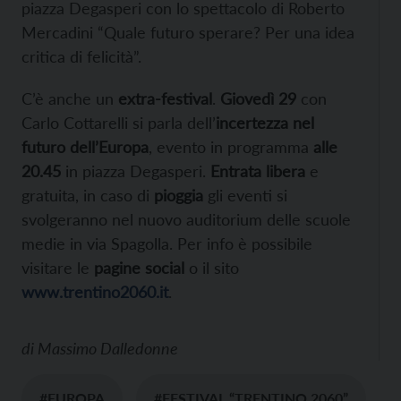
piazza Degasperi con lo spettacolo di Roberto
Mercadini “Quale futuro sperare? Per una idea
critica di felicità”.
C’è anche un
extra-festival
.
Giovedì 29
con
Carlo Cottarelli si parla dell’
incertezza nel
futuro dell’Europa
, evento in programma
alle
20.45
in piazza Degasperi.
Entrata libera
e
gratuita, in caso di
pioggia
gli eventi si
svolgeranno nel nuovo auditorium delle scuole
medie in via Spagolla. Per info è possibile
visitare le
pagine social
o il sito
www.trentino2060.it
.
di
Massimo Dalledonne
#EUROPA
#FESTIVAL “TRENTINO 2060”