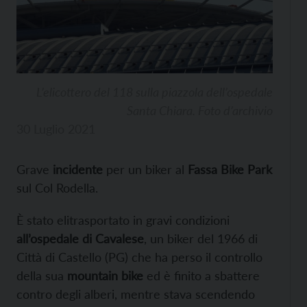
L’elicottero del 118 sulla piazzola dell’ospedale
Santa Chiara. Foto d’archivio
30 Luglio 2021
Grave
incidente
per un biker al
Fassa Bike Park
sul Col Rodella.
È stato elitrasportato in gravi condizioni
all’ospedale di Cavalese
, un biker del 1966 di
Città di Castello (PG) che ha perso il controllo
della sua
mountain bike
ed è finito a sbattere
contro degli alberi, mentre stava scendendo