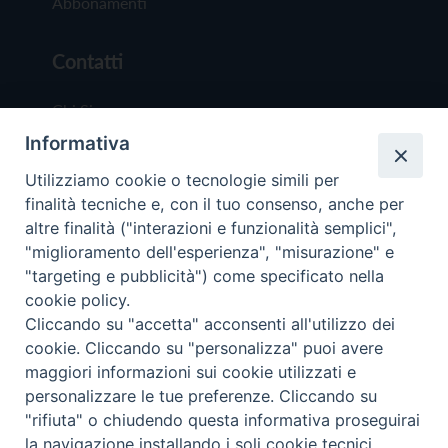
Abbonamenti
Contatti
Chi Siamo
Informativa
Redazione
Scrivici
Utilizziamo cookie o tecnologie simili per
finalità tecniche e, con il tuo consenso, anche per
altre finalità ("interazioni e funzionalità semplici",
"miglioramento dell'esperienza", "misurazione" e
"targeting e pubblicità") come specificato nella
cookie policy.
Copyright © 2019 - Tutti i diritti riservati - Vit
Cliccando su "accetta" acconsenti all'utilizzo dei
Trentina Editrice
cookie. Cliccando su "personalizza" puoi avere
maggiori informazioni sui cookie utilizzati e
Privacy Policy
personalizzare le tue preferenze. Cliccando su
Torna all'inizi
"rifiuta" o chiudendo questa informativa proseguirai
la navigazione installando i soli cookie tecnici.