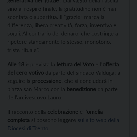
generativa del ‘grazie’
. Dal vagito della nascita
sino al respiro finale, la gratitudine non è mai
scontata o superflua. Il “grazie” marca la
differenza, libera creatività, forza, inventiva e
sogni. Al contrario del denaro, che costringe a
ripetere stancamente lo stesso, monotono,
triste rituale”.
Alle 18
è prevista la
lettura del Voto
e l’
offerta
del cero votivo
da parte del sindaco Valduga; a
seguire la
processione
, che si concluderà in
piazza san Marco con la
benedizione
da parte
dell’arcivescovo Lauro.
Il racconto della
celebrazione
e l’
omelia
completa
si possono leggere
sul sito web della
Diocesi di Trento
.