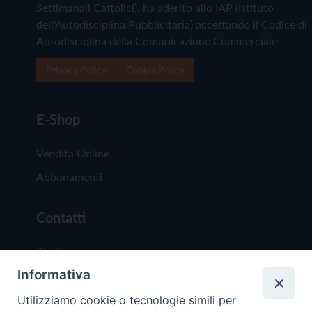
Settimanali Cattolici), ha aderito allo IAP (Istituto
dell'Autodisciplina Pubblicitaria) accettando il Codice di
Autodisciplina della Comunicazione Commerciale
Privacy Policy
Cookie Policy
E-Shop
Vendita Online
Abbonamenti
Contatti
Chi Siamo
Informativa
Redazione
Scrivici
Utilizziamo cookie o tecnologie simili per