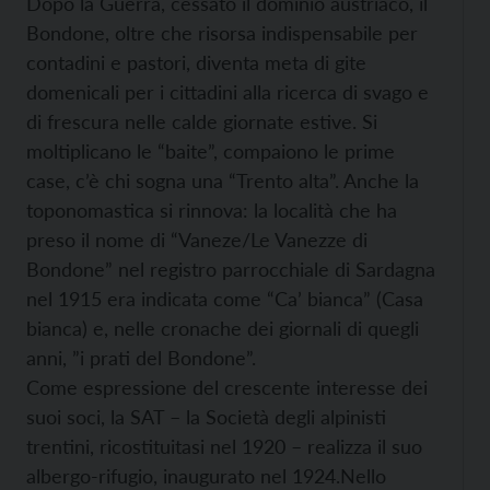
Dopo la Guerra, cessato il dominio austriaco, il
Bondone, oltre che risorsa indispensabile per
contadini e pastori, diventa meta di gite
domenicali per i cittadini alla ricerca di svago e
di frescura nelle calde giornate estive. Si
moltiplicano le “baite”, compaiono le prime
case, c’è chi sogna una “Trento alta”. Anche la
toponomastica si rinnova: la località che ha
preso il nome di “Vaneze/Le Vanezze di
Bondone” nel registro parrocchiale di Sardagna
nel 1915 era indicata come “Ca’ bianca” (Casa
bianca) e, nelle cronache dei giornali di quegli
anni, ”i prati del Bondone”.
Come espressione del crescente interesse dei
suoi soci, la SAT – la Società degli alpinisti
trentini, ricostituitasi nel 1920 – realizza il suo
albergo-rifugio, inaugurato nel 1924.Nello