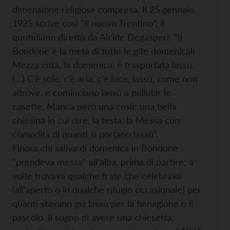
dimensione religiosa compresa. Il 25 gennaio
1925 scrive così “Il nuovo Trentino”, il
quotidiano diretto da Alcide Degasperi: “Il
Bondone è la meta di tutte le gite domenicali.
Mezza città, la domenica, è trasportata lassù.
(…) C’è sole, c’è aria, c’è luce, lassù, come non
altrove, e cominciano lassù a pullular le
casette. Manca però una cosa: una bella
chiesina in cui dire, la festa, la Messa con
comodità di quanti si portano lassù”.
Finora chi saliva di domenica in Bondone
“prendeva messa” all’alba, prima di partire; a
volte trovava qualche frate che celebrava
(all’aperto o in qualche rifugio occasionale) per
quanti stavano già lassù per la fienagione o il
pascolo. Il sogno di avere una chiesetta,