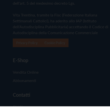
dell'art. 5 del medesimo decreto Lgs.
Vita Trentina, tramite la Fisc (Federazione Italiana
Settimanali Cattolici), ha aderito allo IAP (Istituto
dell'Autodisciplina Pubblicitaria) accettando il Codice di
Autodisciplina della Comunicazione Commerciale
Privacy Policy
Cookie Policy
E-Shop
Vendita Online
Abbonamenti
Contatti
Chi Siamo