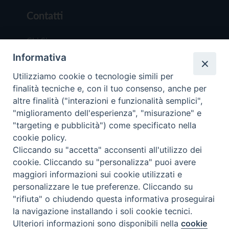
Contatti
Chi Siamo
Informativa
Redazione
Scrivici
Utilizziamo cookie o tecnologie simili per
finalità tecniche e, con il tuo consenso, anche per
altre finalità ("interazioni e funzionalità semplici",
"miglioramento dell'esperienza", "misurazione" e
"targeting e pubblicità") come specificato nella
cookie policy.
Copyright © 2019 - Tutti i diritti riservati - Vit
Cliccando su "accetta" acconsenti all'utilizzo dei
Trentina Editrice
cookie. Cliccando su "personalizza" puoi avere
maggiori informazioni sui cookie utilizzati e
Privacy Policy
personalizzare le tue preferenze. Cliccando su
Torna all'inizi
"rifiuta" o chiudendo questa informativa proseguirai
la navigazione installando i soli cookie tecnici.
Ulteriori informazioni sono disponibili nella
cookie
Preferenze Cookie