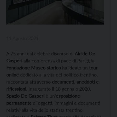
11 Agosto 2021
A 75 anni dal celebre discorso di
Alcide De
Gasperi
alla conferenza di pace di Parigi, la
Fondazione Museo storico
ha ideato un
tour
online
dedicato alla vita del politico trentino,
raccontata attraverso
documenti, aneddoti e
riflessioni
. Inaugurato il 18 gennaio 2020,
Spazio De Gasperi
è un’
esposizione
permanente
di oggetti, immagini e documenti
relativi alla vita dello statista trentino,
realizzata a
Palazzo Thun
grazie alla donazione