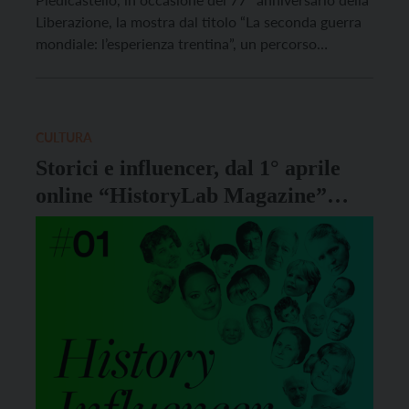
Liberazione, la mostra dal titolo “La seconda guerra
mondiale: l’esperienza trentina”, un percorso
espositivo della Fondazione Museo storico del
Trentino, pensato in particolare per le scuole
secondarie di primo e secondo grado. Mantenendo
sullo sfondo i grandi eventi […]
CULTURA
Storici e influencer, dal 1° aprile
online “HistoryLab Magazine”
della Fondazione Museo Storico