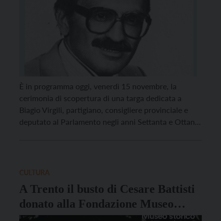
È in programma oggi, venerdì 15 novembre, la
cerimonia di scopertura di una targa dedicata a
Biagio Virgili, partigiano, consigliere provinciale e
deputato al Parlamento negli anni Settanta e Ottanta
del Novecento. L’evento è previsto per le ore 15 in
via per Cesana a Candriai. Saranno presenti il
sindaco Franco Ianeselli, il direttore della Fondazione
[…]
CULTURA
A Trento il busto di Cesare Battisti
donato alla Fondazione Museo
storico