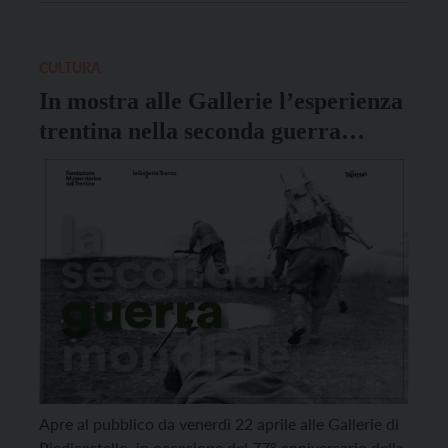
dalla Fondazione Museo storico del Trentino.
Quattro gli appuntamenti pomeridiani in cui un
operatore didattico ripercorrerà […]
CULTURA
In mostra alle Gallerie l’esperienza
trentina nella seconda guerra
mondiale
Apre al pubblico da venerdì 22 aprile alle Gallerie di
Piedicastello, in occasione del 77° anniversario della