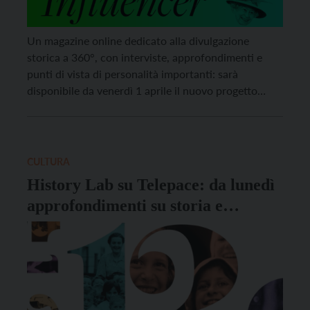
Un magazine online dedicato alla divulgazione
storica a 360°, con interviste, approfondimenti e
punti di vista di personalità importanti: sarà
disponibile da venerdì 1 aprile il nuovo progetto
editoriale della Fondazione Museo Storico del
Trentino, “HistoryLab Magazine”. Testo, audiovisivo e
podcast: questi i linguaggi usati per l’iniziativa, che
nasce nel solco di History Lab, un […]
CULTURA
History Lab su Telepace: da lunedì
approfondimenti su storia e
memoria sul canale 12