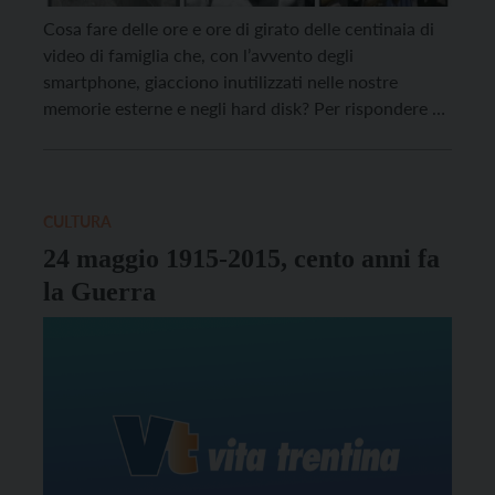
Cosa fare delle ore e ore di girato delle centinaia di
video di famiglia che, con l’avvento degli
smartphone, giacciono inutilizzati nelle nostre
memorie esterne e negli hard disk? Per rispondere al
quesito e per tanti altri spunti sulla rielaborazione
creativa dei nostri filmati vi rimandiamo al seminario
dal titolo “Nuove visioni di vecchi sguardi“, […]
CULTURA
24 maggio 1915-2015, cento anni fa
la Guerra