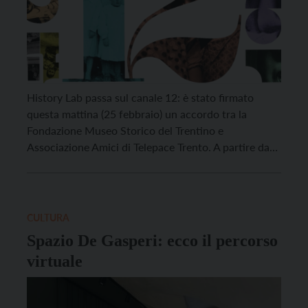
History Lab passa sul canale 12: è stato firmato
questa mattina (25 febbraio) un accordo tra la
Fondazione Museo Storico del Trentino e
Associazione Amici di Telepace Trento. A partire da
lunedì 28 febbraio, quindi, i contenuti dedicati alla
storia e alla memoria del progetto televisivo della
Fondazione si potranno vedere in un contenitore
dedicato […]
CULTURA
Spazio De Gasperi: ecco il percorso
virtuale