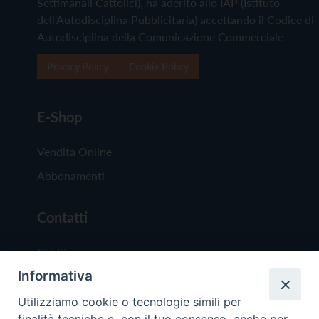
Settimanali Cattolici), ha aderito allo IAP (Istituto
dell'Autodisciplina Pubblicitaria) accettando il Codice di
Autodisciplina della Comunicazione Commerciale
Privacy Policy
Cookie Policy
E-Shop
Vendita Online
Abbonamenti
Contatti
Chi Siamo
Informativa
Redazione
Scrivici
Utilizziamo cookie o tecnologie simili per