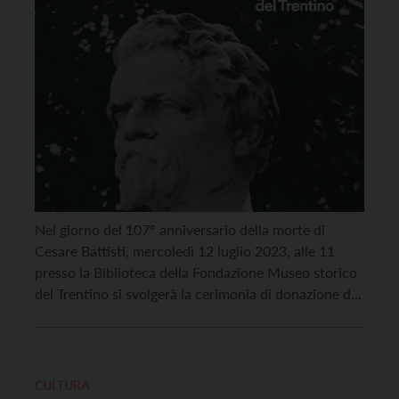
Nel giorno del 107° anniversario della morte di
Cesare Battisti, mercoledì 12 luglio 2023, alle 11
presso la Biblioteca della Fondazione Museo storico
del Trentino si svolgerà la cerimonia di donazione di
una scultura in gesso raffigurante Cesare Battisti,
firmata dall’artista Giuseppe Guastalla e datata
1919. La Fondazione Museo storico del Trentino ha
recentemente ricevuto […]
CULTURA