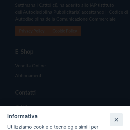
Settimanali Cattolici), ha aderito allo IAP (Istituto
dell'Autodisciplina Pubblicitaria) accettando il Codice di
Autodisciplina della Comunicazione Commerciale
Privacy Policy
Cookie Policy
E-Shop
Vendita Online
Abbonamenti
Contatti
Chi Siamo
Informativa
Redazione
Scrivici
Utilizziamo cookie o tecnologie simili per