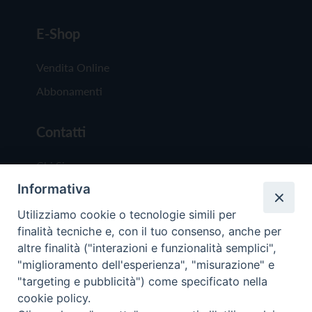
E-Shop
Vendita Online
Abbonamenti
Contatti
Chi Siamo
Informativa
Redazione
Scrivici
Utilizziamo cookie o tecnologie simili per
finalità tecniche e, con il tuo consenso, anche per
altre finalità ("interazioni e funzionalità semplici",
"miglioramento dell'esperienza", "misurazione" e
"targeting e pubblicità") come specificato nella
cookie policy.
Copyright © 2019 - Tutti i diritti riservati - Vit