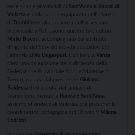
nelle scuole provinciali di
Sant’Anna e Raossi di
Vallarsa
e nella scuola equiparata dell’infanzia
di
Trambileno
, alla presenza dell’assessore
provinciale all’istruzione, università e cultura
Mirko Bisesti
, accompagnato dal sostituto
dirigente del Servizio attività educative per
l’infanzia
Livio Degasperi
. Con loro, a
Vanza
c’era una delegazione della dirigenza della
Federazione Provinciale Scuole Materne di
Trento, guidata dal presidente
Giuliano
Baldessari
ed accolta dal sindaco di
Trambileno, mentre a
Raossi e Sant’Anna
,
assieme al sindaco di Vallarsa, era presente la
coordinatrice pedagogica del Circolo 9
Milena
Endrizzi
.
Inaugurare l’
apertura di un nuovo anno