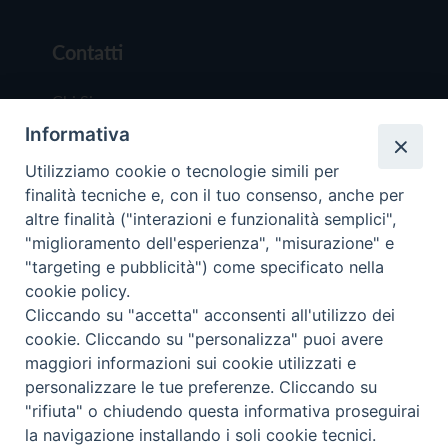
Contatti
Chi Siamo
Informativa
Redazione
Scrivici
Utilizziamo cookie o tecnologie simili per
finalità tecniche e, con il tuo consenso, anche per
altre finalità ("interazioni e funzionalità semplici",
"miglioramento dell'esperienza", "misurazione" e
"targeting e pubblicità") come specificato nella
cookie policy.
Copyright © 2019 - Tutti i diritti riservati - Vit
Cliccando su "accetta" acconsenti all'utilizzo dei
Trentina Editrice
cookie. Cliccando su "personalizza" puoi avere
maggiori informazioni sui cookie utilizzati e
Privacy Policy
personalizzare le tue preferenze. Cliccando su
Torna all'inizi
"rifiuta" o chiudendo questa informativa proseguirai
la navigazione installando i soli cookie tecnici.