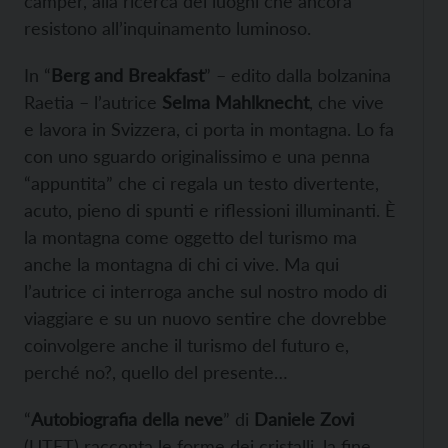
camper, alla ricerca dei luoghi che ancora
resistono all’inquinamento luminoso.
In “
Berg and Breakfast
” – edito dalla bolzanina
Raetia – l’autrice
Selma Mahlknecht
, che vive
e lavora in Svizzera, ci porta in montagna. Lo fa
con uno sguardo originalissimo e una penna
“appuntita” che ci regala un testo divertente,
acuto, pieno di spunti e riflessioni illuminanti. È
la montagna come oggetto del turismo ma
anche la montagna di chi ci vive. Ma qui
l’autrice ci interroga anche sul nostro modo di
viaggiare e su un nuovo sentire che dovrebbe
coinvolgere anche il turismo del futuro e,
perché no?, quello del presente…
“
Autobiografia della neve
” di
Daniele Zovi
(UTET) racconta le forme dei cristalli, la fine