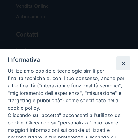
Vendita Online
Abbonamenti
Contatti
Chi Siamo
Informativa
Redazione
Scrivici
Utilizziamo cookie o tecnologie simili per
finalità tecniche e, con il tuo consenso, anche per
altre finalità ("interazioni e funzionalità semplici",
"miglioramento dell'esperienza", "misurazione" e
"targeting e pubblicità") come specificato nella
cookie policy.
Copyright © 2019 - Tutti i diritti riservati - Vit
Cliccando su "accetta" acconsenti all'utilizzo dei
Trentina Editrice
cookie. Cliccando su "personalizza" puoi avere
maggiori informazioni sui cookie utilizzati e
Privacy Policy
personalizzare le tue preferenze. Cliccando su