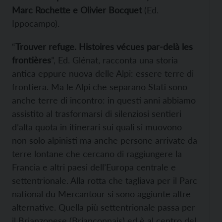
Marc Rochette e Olivier Bocquet
(Ed.
Ippocampo).
“
Trouver refuge. Histoires vécues par-delà les
frontières
”, Ed. Glénat, racconta una storia
antica eppure nuova delle Alpi: essere terre di
frontiera. Ma le Alpi che separano Stati sono
anche terre di incontro: in questi anni abbiamo
assistito al trasformarsi di silenziosi sentieri
d’alta quota in itinerari sui quali si muovono
non solo alpinisti ma anche persone arrivate da
terre lontane che cercano di raggiungere la
Francia e altri paesi dell’Europa centrale e
settentrionale. Alla rotta che tagliava per il Parc
national du Mercantour si sono aggiunte altre
alternative. Quella più settentrionale passa per
il Brianzonese (Briançonnais) ed è al centro del