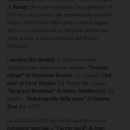
di
Asiago
, dove ad assicurare l’accoglienza e il
rinfresco successivo alla premiazione saranno i
ragazzi dell’Istituto Alberghiero Mario Rigoni
Stern, nei nuovi locali predisposti all’interno
della scuola, a breve distanza dal Teatro
Millepini.
I
quattro libri finalisti
, in rigoroso ordine
alfabetico per autore sono dunque
“Trouver
refuge” di Stephanie Besson
, Ed. Glénat;
Cieli
neri” di Irene Borgna
, Ed. Ponte alle Grazie;
“Berg and Breakfast” di Selma Mahlknecht
, Ed.
Raetia;
“Autobiografia della neve” di Daniele
Zovi
, Ed. UTET.
La giuria ha inoltre deciso di assegnare una
menzione speciale
a
“Parete nord”, di Jean-