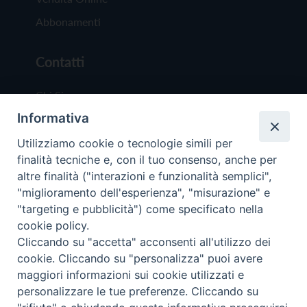
Abbonamenti
Contatti
Chi Siamo
Informativa
Redazione
Scrivici
Utilizziamo cookie o tecnologie simili per
finalità tecniche e, con il tuo consenso, anche per
altre finalità ("interazioni e funzionalità semplici",
"miglioramento dell'esperienza", "misurazione" e
"targeting e pubblicità") come specificato nella
cookie policy.
Copyright © 2019 - Tutti i diritti riservati - Vit
Cliccando su "accetta" acconsenti all'utilizzo dei
Trentina Editrice
cookie. Cliccando su "personalizza" puoi avere
maggiori informazioni sui cookie utilizzati e
Privacy Policy
personalizzare le tue preferenze. Cliccando su
Torna all'inizi