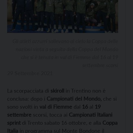
Gli atleti azzurri sollevano al cielo la Coppa delle
nazioni vinta a seguito della Coppa del Mondo
che si è tenuta in val di Fiemme dal 16 al 19
settembre scorsi
29 Settembre 2021
La scorpacciata di
skiroll
in Trentino non è
conclusa: dopo i
Campionati del Mondo,
che si
sono svolti in
val di Fiemme
dal
16
al
19
settembre
scorsi, tocca ai
Campionati Italiani
sprint
di Trento sabato 16 ottobre, e alla
Coppa
Italia
in programma sul Monte Bondone il