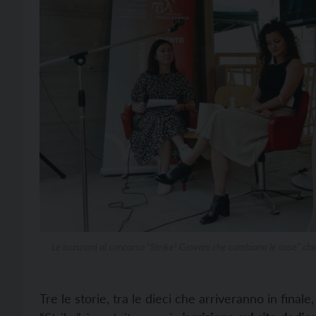
Le iscrizioni al concorso “Strike! Giovani che cambiano le cose” chiu
Tre le storie, tra le dieci che arriveranno in finale