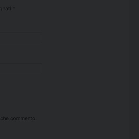
egnati
*
ta che commento.