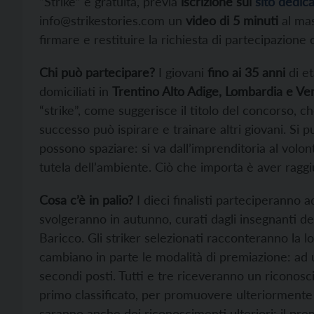
“Strike” è gratuita, previa
iscrizione sul
sito dedic
info@strikestories.com un
video di 5 minuti
al mas
firmare e restituire la richiesta di partecipazion
Chi può partecipare?
I giovani
fino ai 35 anni
di et
domiciliati in
Trentino Alto Adige, Lombardia e Ve
“strike”, come suggerisce il titolo del concorso, ch
successo può ispirare e trainare altri giovani. Si 
possono spaziare: si va dall’imprenditoria al volontar
tutela dell’ambiente. Ciò che importa è aver ragg
Cosa c’è in palio?
I dieci finalisti parteciperanno a
svolgeranno in autunno, curati dagli insegnanti de
Baricco. Gli striker selezionati racconteranno la l
cambiano in parte le modalità di premiazione: ad 
secondi posti. Tutti e tre riceveranno un riconosc
primo classificato, per promuovere ulteriormente i
saranno anche dei riconoscimenti ulteriori: il pre