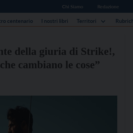
Chi Siamo
Redazione
stro centenario
I nostri libri
Territori
Rubric
te della giuria di Strike!,
 “che cambiano le cose”