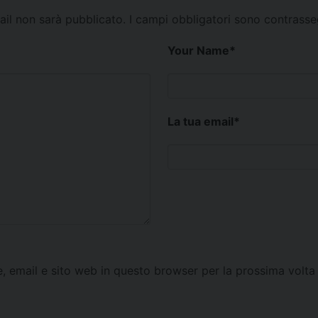
mail non sarà pubblicato.
I campi obbligatori sono contrass
Your Name
*
La tua email
*
e, email e sito web in questo browser per la prossima vol