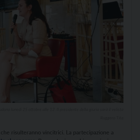
dono lunedì 25 ottobre alle 12. Il presidente della giuria sarà il velista
Ruggero Tita
, che risulteranno vincitrici. La partecipazione a