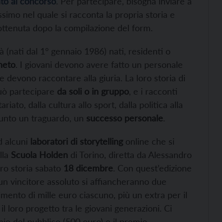
ato al concorso
. Per partecipare, bisogna inviare a
simo nel quale si racconta la propria storia e
e ottenuta dopo la compilazione del form.
à (nati dal 1° gennaio 1986) nati, residenti o
neto
. I giovani devono avere fatto un personale
e devono raccontare alla giuria. La loro storia di
può partecipare
da soli o in gruppo
, e i racconti
iato, dalla cultura allo sport, dalla politica alla
iunto un traguardo, un
successo personale
.
d alcuni
laboratori di storytelling
online che si
lla
Scuola Holden
di Torino, diretta da Alessandro
oro storia sabato
18 dicembre
. Con quest’edizione
un vincitore assoluto si affiancheranno due
imento di mille euro ciascuno, più un extra per il
l loro progetto tra le giovani generazioni. Ci
mio del pubblico (500 euro) e il premio