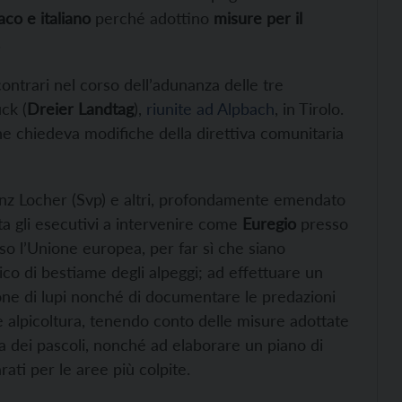
aco e italiano
perché adottino
misure per il
.
ontrari nel corso dell’adunanza delle tre
ck (
Dreier Landtag
),
riunite ad Alpbach
, in Tirolo.
he chiedeva modifiche della direttiva comunitaria
ranz Locher (Svp) e altri, profondamente emendato
ta gli esecutivi a intervenire come
Euregio
presso
so l’Unione europea, per far sì che siano
rico di bestiame degli alpeggi; ad effettuare un
one di lupi nonché di documentare le predazioni
 e alpicoltura, tenendo conto delle misure adottate
ta dei pascoli, nonché ad elaborare un piano di
rati per le aree più colpite.