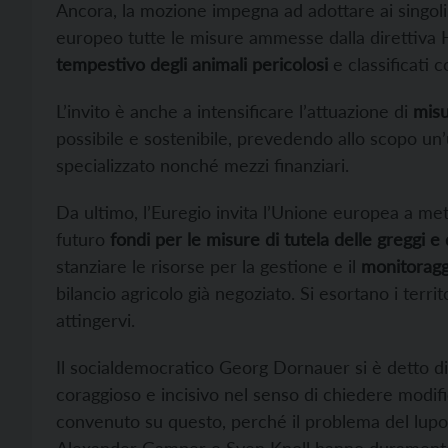
Ancora, la mozione impegna ad adottare ai singoli 
europeo tutte le misure ammesse dalla direttiva H
tempestivo degli animali pericolosi
e classificati 
L’invito è anche a intensificare l’attuazione di
misu
possibile e sostenibile, prevedendo allo scopo un
specializzato nonché mezzi finanziari.
Da ultimo, l’Euregio invita l’Unione europea a me
futuro
fondi per le misure di tutela delle greggi 
stanziare le risorse per la gestione e il
monitoraggi
bilancio agricolo già negoziato. Si esortano i territ
attingervi.
Il socialdemocratico Georg Dornauer si è detto dis
coraggioso e incisivo nel senso di chiedere modif
convenuto su questo, perché il problema del lupo è
Alexander Gamper e Sven Knoll hanno duramente 