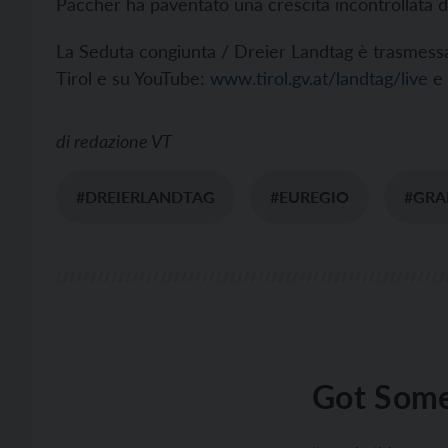
Paccher ha paventato una crescita incontrollata de
La Seduta congiunta / Dreier Landtag è trasmessa 
Tirol e su YouTube:
www.tirol.gv.at/landtag/live
e
di
redazione VT
#DREIERLANDTAG
#EUREGIO
#GRA
Got Some