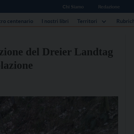
Chi Siamo
Redazione
stro centenario
I nostri libri
Territori
Rubric
ozione del Dreier Landtag
olazione