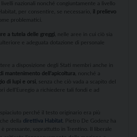
livelli nazionali nonché congiuntamente a livello
abitat, per consentire, se necessario,
il prelievo
come problematici.
re a tutela delle greggi
, nelle aree in cui ciò sia
’ulteriore e adeguata dotazione di personale
ttere a disposizione degli Stati membri anche in
e di mantenimento dell’apicoltura
, nonché a
o di lupi e orsi
, senza che ciò vada a scapito del
ori dell’Euregio a richiedere tali fondi e ad
piaciuto perché il testo originario era più
iche della
direttiva Habitat
. Pietro De Godenz ha
 pressante, soprattutto in Trentino. Il liberale
criticato l’annacquamento della mozione e