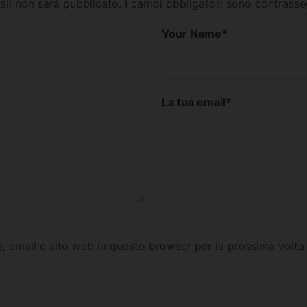
mail non sarà pubblicato.
I campi obbligatori sono contrass
Your Name
*
La tua email
*
e, email e sito web in questo browser per la prossima vol