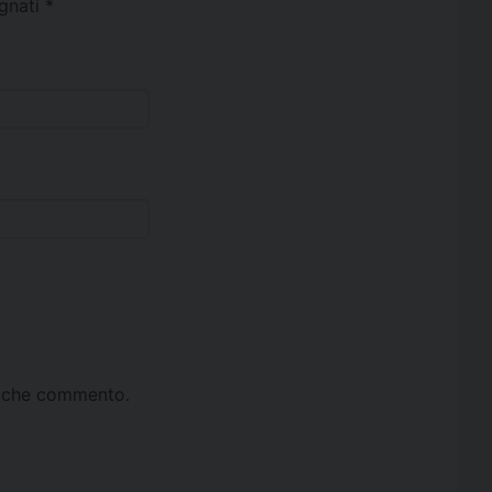
egnati
*
ta che commento.