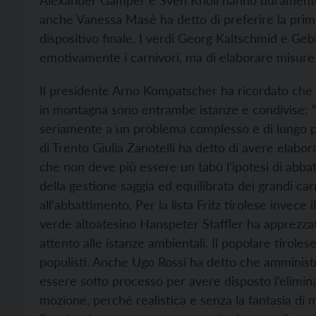
anche Vanessa Masè ha detto di preferire la prima
dispositivo finale. I verdi Georg Kaltschmid e Ge
emotivamente i carnivori, ma di elaborare misure d
Il presidente Arno Kompatscher ha ricordato che la
in montagna sono entrambe istanze e condivise: “
seriamente a un problema complesso e di lungo per
di Trento Giulia Zanotelli ha detto di avere elabo
che non deve più essere un tabù l’ipotesi di abbat
della gestione saggia ed equilibrata dei grandi car
all’abbattimento. Per la lista Fritz tirolese invece i
verde altoatesino Hanspeter Staffler ha apprezzat
attento alle istanze ambientali. Il popolare tiroles
populisti. Anche Ugo Rossi ha detto che amministra
essere sotto processo per avere disposto l’elimina
mozione, perché realistica e senza la fantasia di 