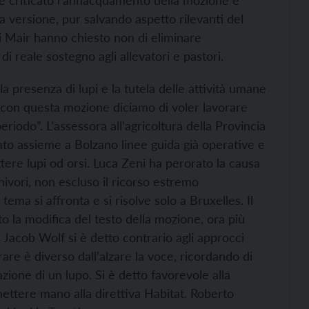
 versione, pur salvando aspetto rilevanti del
bi Mair hanno chiesto non di eliminare
i reale sostegno agli allevatori e pastori.
 presenza di lupi e la tutela delle attività umane
con questa mozione diciamo di voler lavorare
iodo”. L’assessora all’agricoltura della Provincia
rato assieme a Bolzano linee guida già operative e
tere lupi od orsi. Luca Zeni ha perorato la causa
nivori, non escluso il ricorso estremo
l tema si affronta e si risolve solo a Bruxelles. Il
o la modifica del testo della mozione, ora più
e Jacob Wolf si è detto contrario agli approcci
re è diverso dall’alzare la voce, ricordando di
zione di un lupo. Si è detto favorevole alla
mettere mano alla direttiva Habitat. Roberto