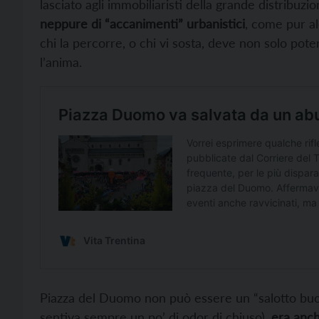
lasciato agli immobiliaristi della grande distribuzi
neppure di “accanimenti” urbanistici
, come pur al
chi la percorre, o chi vi sosta, deve non solo pot
l’anima.
Piazza del Duomo non può essere un “salotto buono
sentiva sempre un po’ di odor di chiuso),
era anch