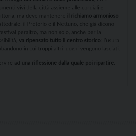
enti vivi della città assieme alle cordiali e
 Vittoria, ma deve mantenere
il richiamo armonioso
attedrale, il Pretorio e il Nettuno, che già dicono
i festival peraltro, ma non solo, anche per la
sibilità,
va ripensato tutto il centro storico
: l’usura
bbandono in cui troppi altri luoghi vengono lasciati.
ervire ad
una riflessione dalla quale poi ripartire
.