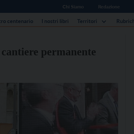
Chi Siamo
Redazione
stro centenario
I nostri libri
Territori
Rubric
 cantiere permanente