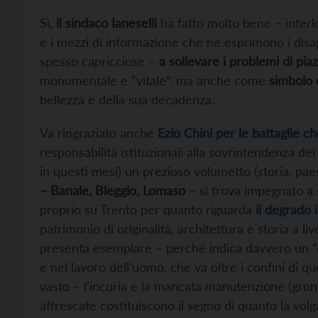
Sì,
il sindaco Ianeselli
ha fatto molto bene – interlo
e i mezzi di informazione che ne esprimono i disag
spesso capricciose –
a sollevare i problemi di pi
monumentale e “vitale”, ma anche come
simbolo d
bellezza e della sua decadenza.
Va ringraziato anche
Ezio Chini per le battaglie 
responsabilità istituzionali alla sovrintendenza 
in questi mesi) un prezioso volumetto (storia, paesa
– Banale, Bleggio, Lomaso
– si trova impegnato a s
proprio su Trento per quanto riguarda
il degrado 
patrimonio di originalità, architettura e storia a liv
presenta esemplare – perché indica davvero un “e
e nel lavoro dell’uomo, che va oltre i confini di q
vasto – l’incuria e la mancata manutenzione (gron
affrescate costituiscono il segno di quanto la vo