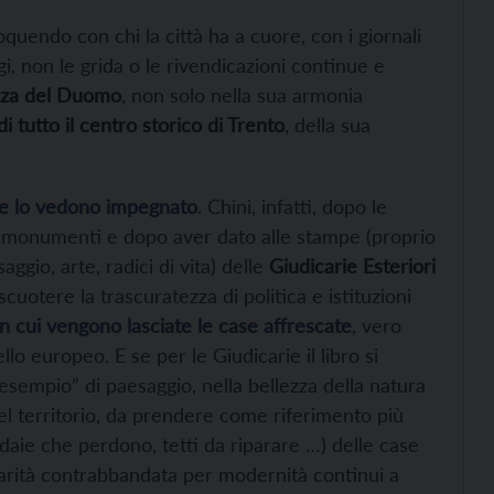
quendo con chi la città ha a cuore, con i giornali
i, non le grida o le rivendicazioni continue e
azza del Duomo
, non solo nella sua armonia
i tutto il centro storico di Trento
, della sua
che lo vedono impegnato
. Chini, infatti, dopo le
dei monumenti e dopo aver dato alle stampe (proprio
ggio, arte, radici di vita) delle
Giudicarie Esteriori
cuotere la trascuratezza di politica e istituzioni
in cui vengono lasciate le case affrescate
, vero
ello europeo. E se per le Giudicarie il libro si
sempio” di paesaggio, nella bellezza della natura
uel territorio, da prendere come riferimento più
daie che perdono, tetti da riparare …) delle case
lgarità contrabbandata per modernità continui a