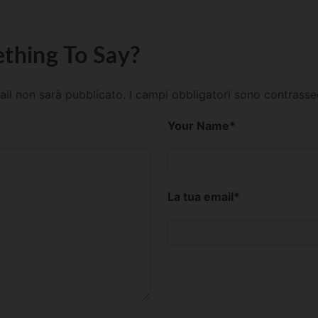
thing To Say?
mail non sarà pubblicato.
I campi obbligatori sono contrass
Your Name
*
La tua email
*