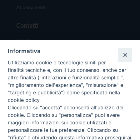
Abbonamenti
Contatti
Chi Siamo
Informativa
Redazione
Scrivici
Utilizziamo cookie o tecnologie simili per
finalità tecniche e, con il tuo consenso, anche per
altre finalità ("interazioni e funzionalità semplici",
"miglioramento dell'esperienza", "misurazione" e
"targeting e pubblicità") come specificato nella
cookie policy.
Copyright © 2019 - Tutti i diritti riservati - Vit
Cliccando su "accetta" acconsenti all'utilizzo dei
Trentina Editrice
cookie. Cliccando su "personalizza" puoi avere
maggiori informazioni sui cookie utilizzati e
Privacy Policy
personalizzare le tue preferenze. Cliccando su
Torna all'inizi
"rifiuta" o chiudendo questa informativa proseguirai