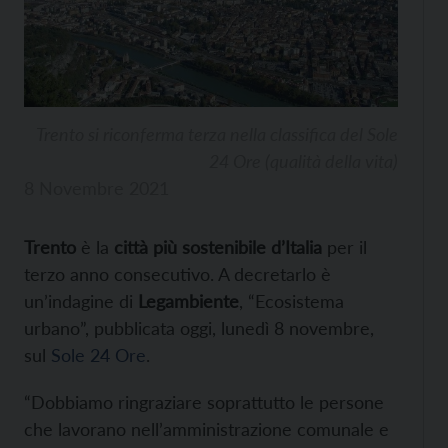
Trento si riconferma terza nella classifica del Sole
24 Ore (qualità della vita)
8 Novembre 2021
Trento
è la
città più sostenibile d’Italia
per il
terzo anno consecutivo. A decretarlo è
un’indagine di
Legambiente
, “Ecosistema
urbano”, pubblicata oggi, lunedì 8 novembre,
sul
Sole 24 Ore
.
“Dobbiamo ringraziare soprattutto le persone
che lavorano nell’amministrazione comunale e