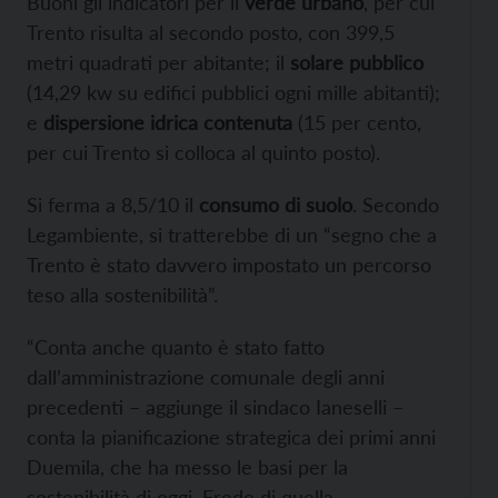
Buoni gli indicatori per il
verde urbano
, per cui
Trento risulta al secondo posto, con 399,5
metri quadrati per abitante; il
solare pubblico
(14,29 kw su edifici pubblici ogni mille abitanti);
e
dispersione idrica contenuta
(15 per cento,
per cui Trento si colloca al quinto posto).
Si ferma a 8,5/10 il
consumo di suolo
. Secondo
Legambiente, si tratterebbe di un “segno che a
Trento è stato davvero impostato un percorso
teso alla sostenibilità”.
“Conta anche quanto è stato fatto
dall’amministrazione comunale degli anni
precedenti – aggiunge il sindaco Ianeselli –
conta la pianificazione strategica dei primi anni
Duemila, che ha messo le basi per la
sostenibilità di oggi. Erede di quella