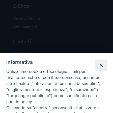
E-Shop
Vendita Online
Abbonamenti
Contatti
Chi Siamo
Informativa
Redazione
Scrivici
Utilizziamo cookie o tecnologie simili per
finalità tecniche e, con il tuo consenso, anche per
altre finalità ("interazioni e funzionalità semplici",
"miglioramento dell'esperienza", "misurazione" e
"targeting e pubblicità") come specificato nella
cookie policy.
Copyright © 2019 - Tutti i diritti riservati - Vit
Cliccando su "accetta" acconsenti all'utilizzo dei
Trentina Editrice