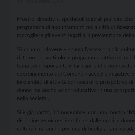
19 Novembre 2021
Mostre, dibattiti e spettacoli teatrali per dire che 
programma di appuntamenti nella città di
Rovere
raccogliere gli eventi legati alla prevenzione dell
“Abbiamo il dovere – spiega l’assessora alla cult
dato un nuovo titolo al programma, attivo ormai da
tema così importante e far capire che non esiste u
coordinamento del Comune, raccoglie iniziative p
loro ambiti di attività per costruire prospettive d
donne ma anche azioni educative in una prospettiv
nella società”.
Si è già partiti, il 6 novembre, con una mostra
“Ma
discipline tecnico-scientifiche, dalle quali le donn
culturali ma anche per una difficoltà a farsi strada