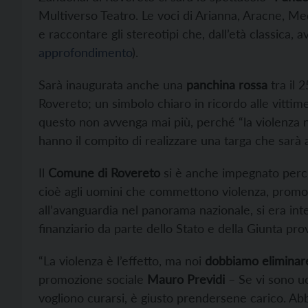
Multiverso Teatro. Le voci di Arianna, Aracne, M
e raccontare gli stereotipi che, dall’età classica,
approfondimento
).
Sarà inaugurata anche una
panchina rossa
tra il 
Rovereto; un simbolo chiaro in ricordo alle vitti
questo non avvenga mai più, perché “la violenza n
hanno il compito di realizzare una targa che sarà
Il
Comune di Rovereto
si è anche impegnato perc
cioè agli uomini che commettono violenza, promo
all’avanguardia nel panorama nazionale, si era i
finanziario da parte dello Stato e della Giunta prov
“La violenza è l’effetto, ma noi
dobbiamo eliminare
promozione sociale
Mauro Previdi
– Se vi sono u
vogliono curarsi, è giusto prendersene carico. Ab