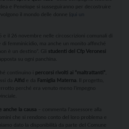
edea e Penelope si susseguiranno per decostruire
 avvolgono il mondo delle donne (
qui un
25 e il 26 novembre nelle circoscrizioni comunali di
me di femminicidio, ma anche un monito affinché
on è un destino”. Gli
studenti del Cfp Veronesi
 apposta su ogni panchina.
hé continuino i
percorsi rivolti ai “maltrattanti”
,
ssi da
Alfid
e da
Famiglia Materna
. Il progetto,
nterrotto perché era venuto meno l’impegno
inciale.
 anche la causa
– commenta l’assessore alla
omini che si rendono conto del loro problema e
biamo dato la disponibilità da parte del Comune