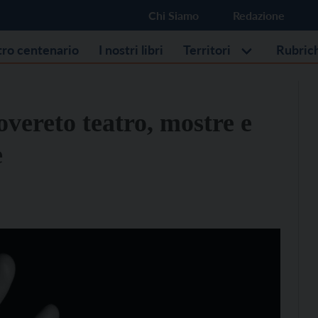
Chi Siamo
Redazione
stro centenario
I nostri libri
Territori
Rubric
overeto teatro, mostre e
e