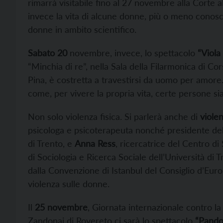
rimarrà visitabile fino al 27 novembre alla Corte 
invece la vita di alcune donne, più o meno conosci
donne in ambito scientifico.
Sabato 20
novembre, invece, lo spettacolo
“Viola
“Minchia di re”, nella Sala della Filarmonica di Co
Pina, è costretta a travestirsi da uomo per amore. 
come, per vivere la propria vita, certe persone si
Non solo violenza fisica. Si parlerà anche di
viole
psicologa e psicoterapeuta nonché presidente del
di Trento, e
Anna Ress
, ricercatrice del Centro di
di Sociologia e Ricerca Sociale dell’Università 
dalla Convenzione di Istanbul del Consiglio d’Euro
violenza sulle donne.
Il
25 novembre
, Giornata internazionale contro la
Zandonai di Rovereto ci sarà lo spettacolo
“Pando