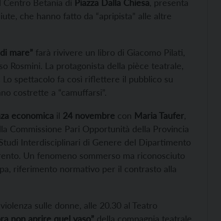
al Centro Betania di
Piazza Dalla Chiesa
, presenta
ute, che hanno fatto da “apripista” alle altre
 di mare”
farà rivivere un libro di Giacomo Pilati,
rso Rosmini. La protagonista della pièce teatrale,
Lo spettacolo fa così riflettere il pubblico su
ano costrette a “camuffarsi”.
nza economica
il
24 novembre
con
Maria Taufer
,
la Commissione Pari Opportunità della Provincia
 Studi Interdisciplinari di Genere del Dipartimento
di Trento. Un fenomeno sommerso ma riconosciuto
pa, riferimento normativo per il contrasto alla
 violenza sulle donne, alle 20.30 al Teatro
ra non aprire quel vaso”
della compagnia teatrale