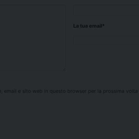
La tua email
*
e, email e sito web in questo browser per la prossima vol