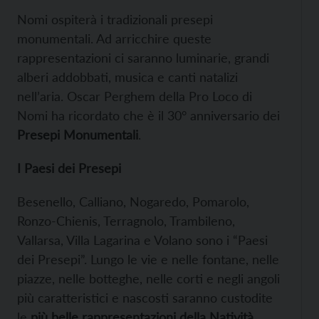
Nomi ospiterà i tradizionali presepi
monumentali. Ad arricchire queste
rappresentazioni ci saranno luminarie, grandi
alberi addobbati, musica e canti natalizi
nell’aria. Oscar Perghem della Pro Loco di
Nomi ha ricordato che è il 30° anniversario dei
Presepi Monumentali
.
I Paesi dei Presepi
Besenello, Calliano, Nogaredo, Pomarolo,
Ronzo-Chienis, Terragnolo, Trambileno,
Vallarsa, Villa Lagarina e Volano sono i “Paesi
dei Presepi”. Lungo le vie e nelle fontane, nelle
piazze, nelle botteghe, nelle corti e negli angoli
più caratteristici e nascosti saranno custodite
le
più belle rappresentazioni della Natività
.