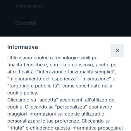
Abbonamenti
Contatti
Chi Siamo
Informativa
Redazione
Scrivici
Utilizziamo cookie o tecnologie simili per
finalità tecniche e, con il tuo consenso, anche per
altre finalità ("interazioni e funzionalità semplici",
"miglioramento dell'esperienza", "misurazione" e
"targeting e pubblicità") come specificato nella
cookie policy.
Copyright © 2019 - Tutti i diritti riservati - Vit
Cliccando su "accetta" acconsenti all'utilizzo dei
Trentina Editrice
cookie. Cliccando su "personalizza" puoi avere
maggiori informazioni sui cookie utilizzati e
Privacy Policy
personalizzare le tue preferenze. Cliccando su
Torna all'inizi
"rifiuta" o chiudendo questa informativa proseguirai