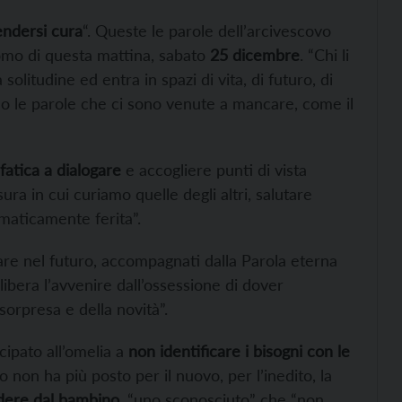
rendersi cura
“. Queste le parole dell’arcivescovo
omo di questa mattina, sabato
25 dicembre
. “Chi li
solitudine ed entra in spazi di vita, di futuro, di
o le parole che ci sono venute a mancare, come il
fatica a dialogare
e accogliere punti di vista
sura in cui curiamo quelle degli altri, salutare
maticamente ferita”.
are nel futuro, accompagnati dalla Parola eterna
libera l’avvenire dall’ossessione di dover
sorpresa e della novità”.
cipato all’omelia a
non identificare i bisogni con le
 non ha più posto per il nuovo, per l’inedito, la
ndere dal bambino
, “uno sconosciuto” che “non