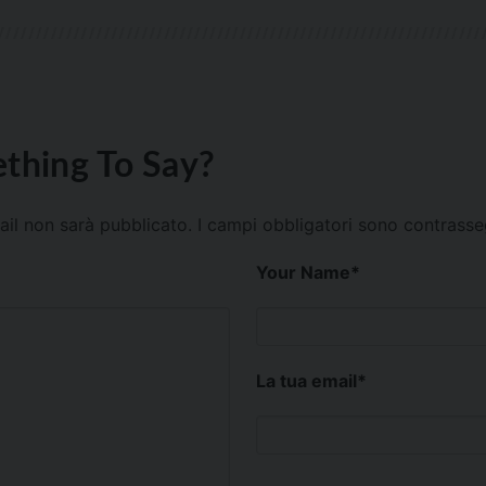
thing To Say?
mail non sarà pubblicato.
I campi obbligatori sono contrass
Your Name
*
La tua email
*