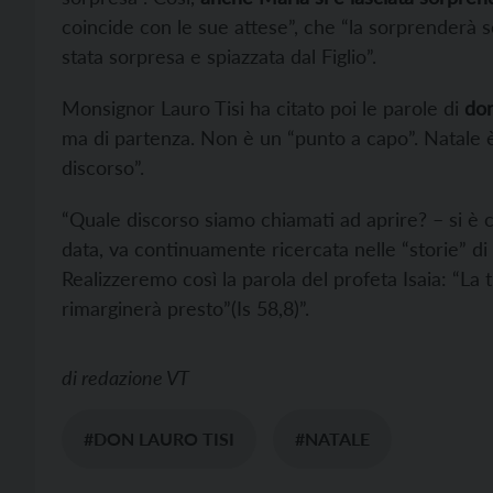
coincide con le sue attese”, che “la sorprenderà 
stata sorpresa e spiazzata dal Figlio”.
Monsignor Lauro Tisi ha citato poi le parole di
don
ma di partenza. Non è un “punto a capo”. Natale è 
discorso”.
“Quale discorso siamo chiamati ad aprire? – si è ch
data, va continuamente ricercata nelle “storie” di
Realizzeremo così la parola del profeta Isaia: “La t
rimarginerà presto”(Is 58,8)”.
di
redazione VT
#DON LAURO TISI
#NATALE