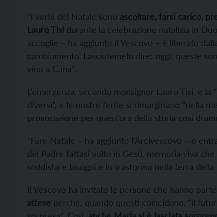
“I verbi del Natale sono
ascoltare, farsi carico, p
Lauro Tisi
durante la celebrazione natalizia in Du
accoglie – ha aggiunto il Vescovo – è liberato dalla 
cambiamento. Lasciatemelo dire: oggi, queste son
vino a Cana”.
L’emergenza, secondo monsignor Lauro Tisi, è la “
diversi”, e le nostre ferite si rimarginano “nella mi
provocazione per quest’ora della storia così dram
“Fare Natale – ha aggiunto l’Arcivescovo – è entr
del Padre fattasi volto in Gesù, memoria viva che 
soddisfare bisogni e lo trasforma nella terra della 
Il Vescovo ha invitato le persone che hanno parte
attese
perché, quando questi coincidono, “il futuro
sorpresa”. Così,
anche Maria si è lasciata sorpre