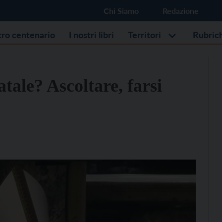
Chi Siamo
Redazione
stro centenario
I nostri libri
Territori
Rubric
atale? Ascoltare, farsi