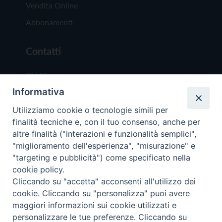
Vendita Online
Abbonamenti
Contatti
Chi Siamo
Informativa
Redazione
Scrivici
Utilizziamo cookie o tecnologie simili per
finalità tecniche e, con il tuo consenso, anche per
altre finalità ("interazioni e funzionalità semplici",
"miglioramento dell'esperienza", "misurazione" e
"targeting e pubblicità") come specificato nella
cookie policy.
Copyright © 2019 - Tutti i diritti riservati - Vit
Cliccando su "accetta" acconsenti all'utilizzo dei
Trentina Editrice
cookie. Cliccando su "personalizza" puoi avere
maggiori informazioni sui cookie utilizzati e
Privacy Policy
personalizzare le tue preferenze. Cliccando su