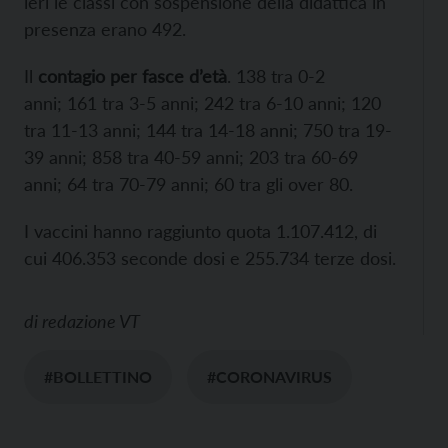
ieri le classi con sospensione della didattica in
presenza erano 492.
Il
contagio per fasce d’età
. 138 tra 0-2
anni; 161 tra 3-5 anni; 242 tra 6-10 anni; 120
tra 11-13 anni; 144 tra 14-18 anni; 750 tra 19-
39 anni; 858 tra 40-59 anni; 203 tra 60-69
anni; 64 tra 70-79 anni; 60 tra gli over 80.
I vaccini hanno raggiunto quota 1.107.412, di
cui 406.353 seconde dosi e 255.734 terze dosi.
di
redazione VT
#BOLLETTINO
#CORONAVIRUS