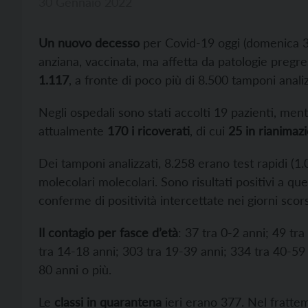
30 Gennaio 2022
Un nuovo decesso
per Covid-19 oggi (domenica 30
anziana, vaccinata, ma affetta da patologie pregre
1.117
, a fronte di poco più di 8.500 tamponi analiz
Negli ospedali sono stati accolti 19 pazienti, men
attualmente
170 i ricoverati
, di cui
25 in rianimaz
Dei tamponi analizzati, 8.258 erano test rapidi (1.
molecolari molecolari. Sono risultati positivi a qu
conferme di positività intercettate nei giorni scorsi
Il contagio per fasce d’età
: 37 tra 0-2 anni; 49 tr
tra 14-18 anni; 303 tra 19-39 anni; 334 tra 40-59 
80 anni o più.
Le
classi in quarantena
ieri erano 377. Nel frattem