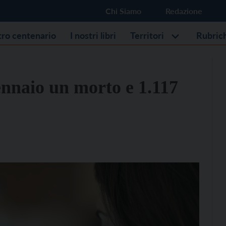
Chi Siamo
Redazione
stro centenario
I nostri libri
Territori
Rubric
nnaio un morto e 1.117