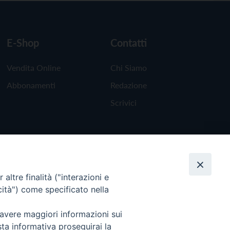
E-Shop
Contatti
Vendita Online
Chi Siamo
Abbonamenti
Redazione
Scrivici
altre finalità ("interazioni e
cità") come specificato nella
 avere maggiori informazioni sui
sta informativa proseguirai la