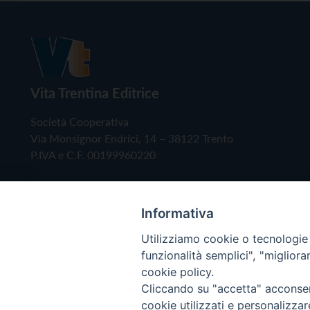
Vita Trentina Editrice
Società Cooperativa
Via Monsignor Endrici, 14 – 38122 Trento
P.IVA e C.F. 00199960220
Informativa
Utilizziamo cookie o tecnologie s
funzionalità semplici", "miglior
cookie policy.
Cliccando su "accetta" acconsent
Copyright © 2019 - Tutti i diritti riservati - Vita
cookie utilizzati e personalizza