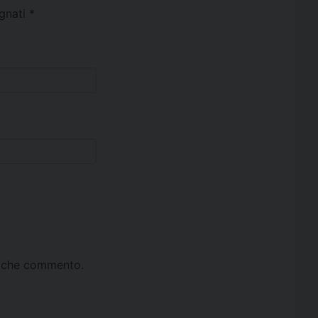
egnati
*
ta che commento.