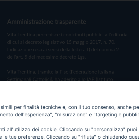
Amministrazione trasparente
Vita Trentina percepisce i contributi pubblici all'editoria
di cui al decreto legislativo 15 maggio 2017, n. 70.
Indicazione resa ai sensi della lettera f) del comma 2
dell'art. 5 del medesimo decreto Lgs.
Vita Trentina, tramite la Fisc (Federazione Italiana
Settimanali Cattolici), ha aderito allo IAP (Istituto
dell'Autodisciplina Pubblicitaria) accettando il Codice di
Autodisciplina della Comunicazione Commerciale
imili per finalità tecniche e, con il tuo consenso, anche per 
Privacy Policy
Cookie Policy
amento dell'esperienza", "misurazione" e "targeting e pubbli
i all'utilizzo dei cookie. Cliccando su "personalizza" puoi
 Trentina Editrice
re le tue preferenze. Cliccando su "rifiuta" o chiudendo que