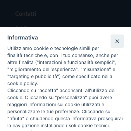
Contatti
Chi Siamo
Informativa
Redazione
Scrivici
Utilizziamo cookie o tecnologie simili per
finalità tecniche e, con il tuo consenso, anche per
altre finalità ("interazioni e funzionalità semplici",
"miglioramento dell'esperienza", "misurazione" e
"targeting e pubblicità") come specificato nella
cookie policy.
Copyright © 2019 - Tutti i diritti riservati - Vit
Cliccando su "accetta" acconsenti all'utilizzo dei
Trentina Editrice
cookie. Cliccando su "personalizza" puoi avere
maggiori informazioni sui cookie utilizzati e
Privacy Policy
personalizzare le tue preferenze. Cliccando su
Torna all'inizi
"rifiuta" o chiudendo questa informativa proseguirai
la navigazione installando i soli cookie tecnici.