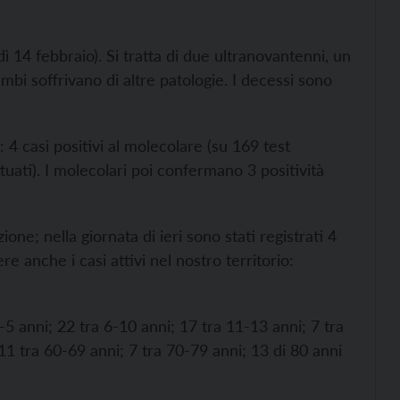
ì 14 febbraio). Si tratta di due ultranovantenni, un
i soffrivano di altre patologie. I decessi sono
: 4 casi positivi al molecolare (su 169 test
ttuati). I molecolari poi confermano 3 positività
one; nella giornata di ieri sono stati registrati 4
e anche i casi attivi nel nostro territorio:
3-5 anni; 22 tra 6-10 anni; 17 tra 11-13 anni; 7 tra
11 tra 60-69 anni; 7 tra 70-79 anni; 13 di 80 anni