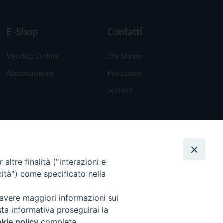
E-Shop
Contatti
Vendita Online
Chi Siamo
Abbonamenti
Redazione
Scrivici
altre finalità ("interazioni e
cità") come specificato nella
 avere maggiori informazioni sui
sta informativa proseguirai la
kie policy
completa.