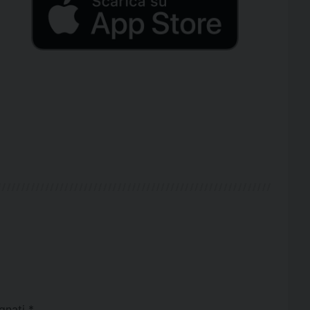
egnati
*