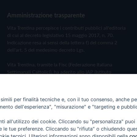
Amministrazione trasparente
Vita Trentina percepisce i contributi pubblici all'editoria
di cui al decreto legislativo 15 maggio 2017, n. 70.
Indicazione resa ai sensi della lettera f) del comma 2
dell'art. 5 del medesimo decreto Lgs.
Vita Trentina, tramite la Fisc (Federazione Italiana
Settimanali Cattolici), ha aderito allo IAP (Istituto
dell'Autodisciplina Pubblicitaria) accettando il Codice di
Autodisciplina della Comunicazione Commerciale
imili per finalità tecniche e, con il tuo consenso, anche per 
Privacy Policy
Cookie Policy
amento dell'esperienza", "misurazione" e "targeting e pubbli
i all'utilizzo dei cookie. Cliccando su "personalizza" puoi
 Trentina Editrice
re le tue preferenze. Cliccando su "rifiuta" o chiudendo que
okie tecnici. Ulteriori informazioni sono disponibili nella
coo