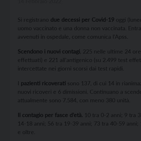
14 Febbraio 2022
Si registrano
due decessi per Covid-19
oggi (luned
uomo vaccinato e una donna non vaccinata. Entramb
avvenuti in ospedale, come comunica l’Apss.
Scendono i nuovi contagi
, 225 nelle ultime 24 ore
effettuati) e 221 all’antigenico (su 2.499 test effe
intercettate nei giorni scorsi dai test rapidi.
I
pazienti ricoverati
sono 137, di cui 14 in rianimazi
nuovi ricoveri e 6 dimissioni. Continuano a scender
attualmente sono 7.584, con meno 380 unità.
Il contagio per fasce d’età.
10 tra 0-2 anni; 9 tra 
14-18 anni; 56 tra 19-39 anni; 73 tra 40-59 anni; 
e oltre.