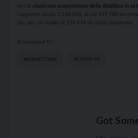
Ieri le
classi con sospensione della didattica in p
raggiunto quota 1.168.368, di cui 419.780 seconde
più, per un totale di 124.914 da inizio pandemia.
di
redazione VT
#BOLLETTINO
#COVID-19
Got Some
Il tuo indirizzo e