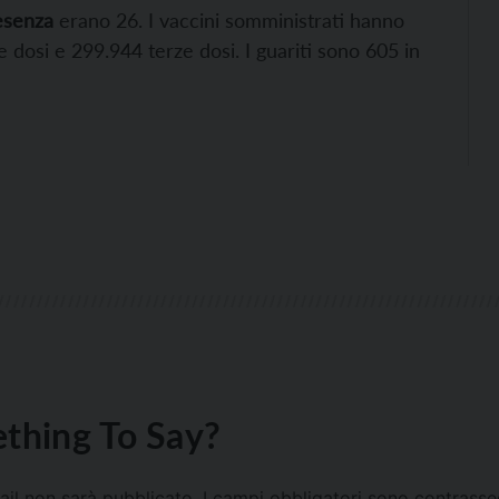
resenza
erano 26. I vaccini somministrati hanno
 dosi e 299.944 terze dosi. I guariti sono 605 in
thing To Say?
mail non sarà pubblicato.
I campi obbligatori sono contrass