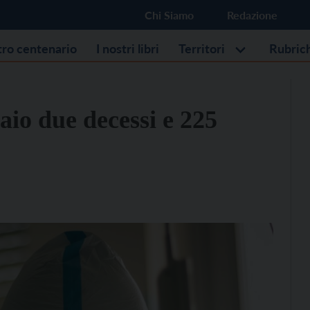
Chi Siamo
Redazione
stro centenario
I nostri libri
Territori
Rubric
aio due decessi e 225