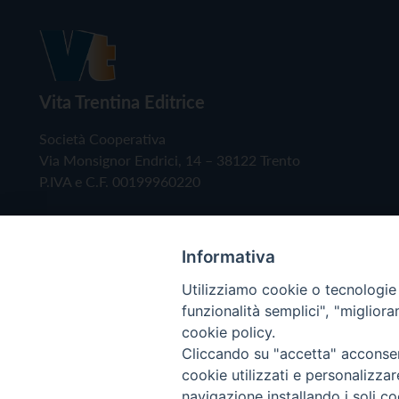
Vita Trentina Editrice
Società Cooperativa
Via Monsignor Endrici, 14 – 38122 Trento
P.IVA e C.F. 00199960220
Informativa
Utilizziamo cookie o tecnologie s
funzionalità semplici", "miglior
cookie policy.
Cliccando su "accetta" acconsent
Copyright © 2019 - Tutti i diritti riservati - Vita
cookie utilizzati e personalizza
navigazione installando i soli co