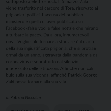
sottoposto a elettroshock. Il 5 marzo, Zaki
viene trasferito nel carcere di Tora, riservato ai
prigionieri politici. L’accusa del pubblico
ministero è quella di aver pubblicato su
Facebook «false voci e false notizie che mirano
a turbare la pace». Da allora, innumerevoli
rinvii. Voglio solo tornare a studiare è il diario
della sua ingiustificata prigionia, che si protrae
ormai da un anno, aggravata dalla pandemia da
coronavirus e soprattutto dal silenzio
interessato delle istituzioni. Affinché non cali il
buio sulla sua vicenda, affinché Patrick George
Zaki possa tornare alla sua vita.
di
Patrizia Niccolini
#CAFÉ DE LA PAIX
#DIRITTI UMANI