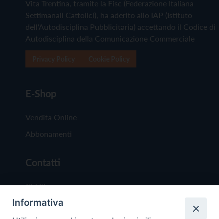
Vita Trentina, tramite la Fisc (Federazione Italiana
Settimanali Cattolici), ha aderito allo IAP (Istituto
dell'Autodisciplina Pubblicitaria) accettando il Codice di
Autodisciplina della Comunicazione Commerciale
Privacy Policy
Cookie Policy
E-Shop
Vendita Online
Abbonamenti
Contatti
Chi Siamo
Informativa
Redazione