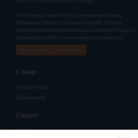
dell'art. 5 del medesimo decreto Lgs.
Vita Trentina, tramite la Fisc (Federazione Italiana
Settimanali Cattolici), ha aderito allo IAP (Istituto
dell'Autodisciplina Pubblicitaria) accettando il Codice di
Autodisciplina della Comunicazione Commerciale
Privacy Policy
Cookie Policy
E-Shop
Vendita Online
Abbonamenti
Contatti
Chi Siamo