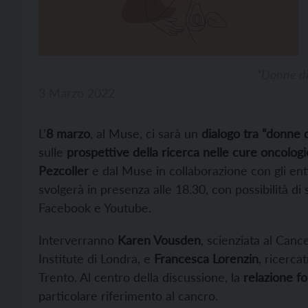
“Donne di
3 Marzo 2022
L’
8 marzo
, al Muse, ci sarà un
dialogo tra “donne 
sulle
prospettive della ricerca nelle cure oncolog
Pezcoller
e dal Muse in collaborazione con gli enti 
svolgerà in presenza alle 18.30, con possibilità di
Facebook e Youtube.
Interverranno
Karen Vousden
, scienziata al Can
Institute di Londra, e
Francesca Lorenzin
, ricerca
Trento. Al centro della discussione, la
relazione f
particolare riferimento al cancro.