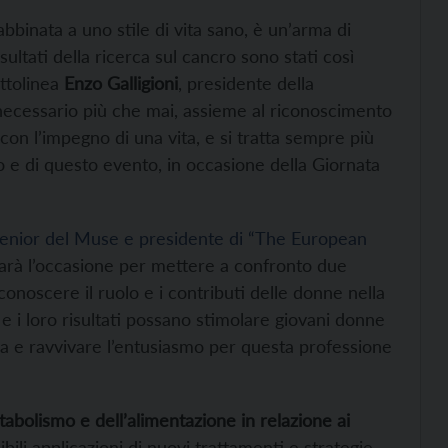
bbinata a uno stile di vita sano, è un’arma di
ultati della ricerca sul cancro sono stati così
ottolinea
Enzo Galligioni
, presidente della
 necessario più che mai, assieme al riconoscimento
 con l’impegno di una vita, e si tratta sempre più
o e di questo evento, in occasione della Giornata
 senior del Muse e presidente di “The European
sarà l’occasione per mettere a confronto due
conoscere il ruolo e i contributi delle donne nella
o e i loro risultati possano stimolare giovani donne
ica e ravvivare l’entusiasmo per questa professione
abolismo e dell’alimentazione in relazione ai
bili applicazioni di nuovi trattamenti e strategie