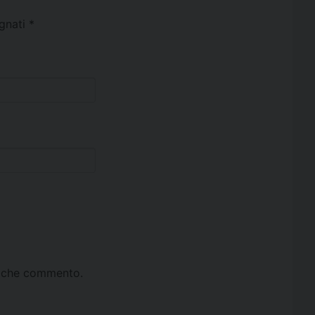
egnati
*
ta che commento.