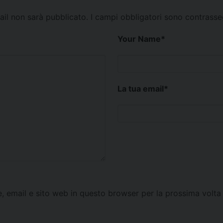
mail non sarà pubblicato.
I campi obbligatori sono contrass
Your Name
*
La tua email
*
e, email e sito web in questo browser per la prossima vol