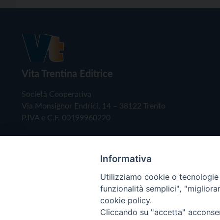
Vita Trentina Editrice
Società Cooperativa
Via Monsignor Endrici, 14 – 38122 Trento
P.IVA e C.F. 00199960220
Informativa
Utilizziamo cookie o tecnologie s
funzionalità semplici", "miglior
cookie policy.
Cliccando su "accetta" acconsent