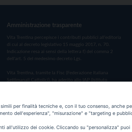
Amministrazione trasparente
Vita Trentina percepisce i contributi pubblici all'editoria
di cui al decreto legislativo 15 maggio 2017, n. 70.
Indicazione resa ai sensi della lettera f) del comma 2
dell'art. 5 del medesimo decreto Lgs.
Vita Trentina, tramite la Fisc (Federazione Italiana
Settimanali Cattolici), ha aderito allo IAP (Istituto
dell'Autodisciplina Pubblicitaria) accettando il Codice di
Autodisciplina della Comunicazione Commerciale
imili per finalità tecniche e, con il tuo consenso, anche per 
Privacy Policy
Cookie Policy
amento dell'esperienza", "misurazione" e "targeting e pubbli
i all'utilizzo dei cookie. Cliccando su "personalizza" puoi