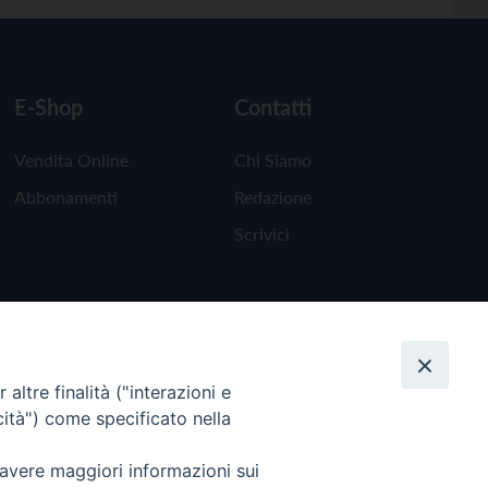
E-Shop
Contatti
Vendita Online
Chi Siamo
Abbonamenti
Redazione
Scrivici
altre finalità ("interazioni e
cità") come specificato nella
 avere maggiori informazioni sui