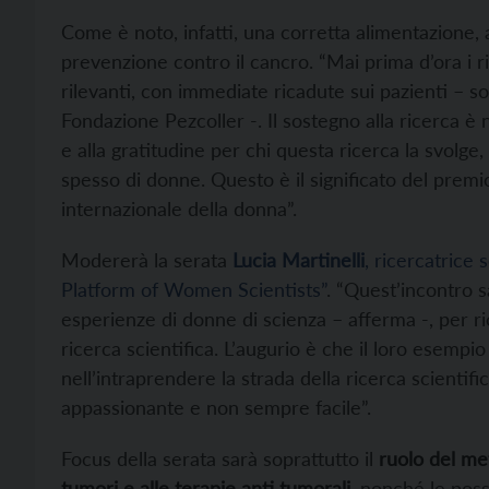
Come è noto, infatti, una corretta alimentazione, a
prevenzione contro il cancro. “Mai prima d’ora i ris
rilevanti, con immediate ricadute sui pazienti – s
Fondazione Pezcoller -. Il sostegno alla ricerca è
e alla gratitudine per chi questa ricerca la svolge,
spesso di donne. Questo è il significato del premi
internazionale della donna”.
Modererà la serata
Lucia Martinelli
, ricercatrice
Platform of Women Scientists”
. “Quest’incontro 
esperienze di donne di scienza – afferma -, per ri
ricerca scientifica. L’augurio è che il loro esempi
nell’intraprendere la strada della ricerca scientif
appassionante e non sempre facile”.
Focus della serata sarà soprattutto il
ruolo del met
tumori e alle terapie anti tumorali
, nonché le possi