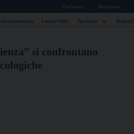
Chi Siamo
Redazione
stro centenario
I nostri libri
Territori
Rubric
ienza” si confrontano
ncologiche