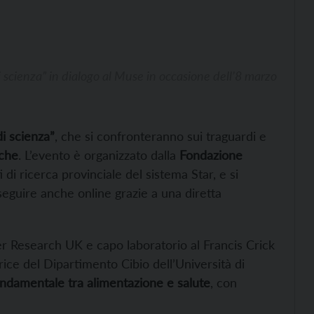
 scienza” in dialogo al Muse in occasione dell’8 marzo
di scienza”
, che si confronteranno sui traguardi e
iche
. L’evento è organizzato dalla
Fondazione
di ricerca provinciale del sistema Star, e si
 seguire anche online grazie a una diretta
cer Research UK e capo laboratorio al Francis Crick
trice del Dipartimento Cibio dell’Università di
ondamentale tra alimentazione e salute
, con