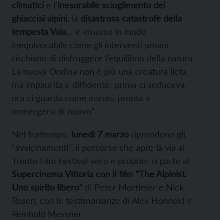
climatici
e l’
inesorabile scioglimento dei
ghiacciai alpini
, la
disastrosa catastrofe della
tempesta Vaia
… è emerso in modo
inequivocabile come gli interventi umani
rischiano di distruggere l’equilibrio della natura.
La nuova Ondina non è più una creatura lieta,
ma impaurita e diffidente: prima ci seduceva,
ora ci guarda come intrusi, pronta a
immergersi di nuovo”.
Nel frattempo,
lunedì 7 marzo
riprendono gli
“avvicinamenti”, il percorso che apre la via al
Trento Film Festival vero e proprio: si parte al
Supercinema Vittoria con il film “The Alpinist.
Uno spirito libero”
di Peter Mortimer e Nick
Rosen, con le testimonianze di Alex Honnold e
Reinhold Messner.