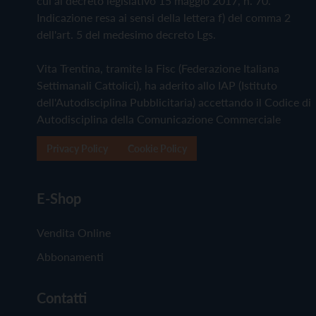
cui al decreto legislativo 15 maggio 2017, n. 70.
Indicazione resa ai sensi della lettera f) del comma 2
dell'art. 5 del medesimo decreto Lgs.
Vita Trentina, tramite la Fisc (Federazione Italiana
Settimanali Cattolici), ha aderito allo IAP (Istituto
dell'Autodisciplina Pubblicitaria) accettando il Codice di
Autodisciplina della Comunicazione Commerciale
Privacy Policy
Cookie Policy
E-Shop
Vendita Online
Abbonamenti
Contatti