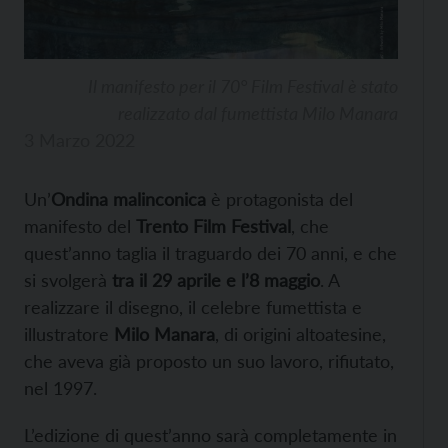
Il manifesto per il 70° Film Festival è stato
realizzato dal fumettista Milo Manara
3 Marzo 2022
Un’
Ondina malinconica
è protagonista del
manifesto del
Trento Film Festival
, che
quest’anno taglia il traguardo dei 70 anni, e che
si svolgerà
tra il 29 aprile e l’8 maggio
. A
realizzare il disegno, il celebre fumettista e
illustratore
Milo Manara
, di origini altoatesine,
che aveva già proposto un suo lavoro, rifiutato,
nel 1997.
L’edizione di quest’anno sarà completamente in