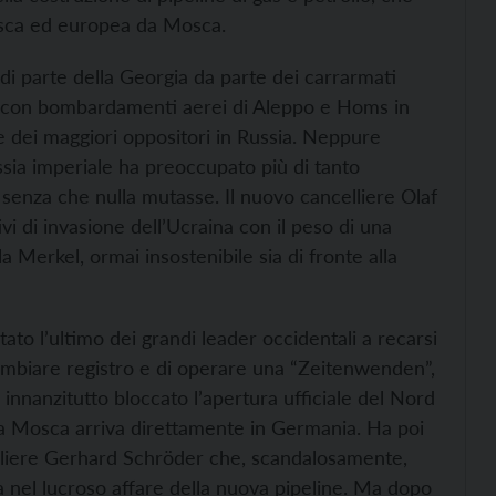
sca ed europea da Mosca.
di parte della Georgia da parte dei carrarmati
one con bombardamenti aerei di Aleppo e Homs in
ne dei maggiori oppositori in Russia. Neppure
Russia imperiale ha preoccupato più di tanto
i senza che nulla mutasse. Il nuovo cancelliere Olaf
vi di invasione dell’Ucraina con il peso di una
Merkel, ormai insostenibile sia di fronte alla
stato l’ultimo dei grandi leader occidentali a recarsi
 cambiare registro e di operare una “Zeitenwenden”,
 innanzitutto bloccato l’apertura ufficiale del Nord
da Mosca arriva direttamente in Germania. Ha poi
celliere Gerhard Schröder che, scandalosamente,
 nel lucroso affare della nuova pipeline. Ma dopo