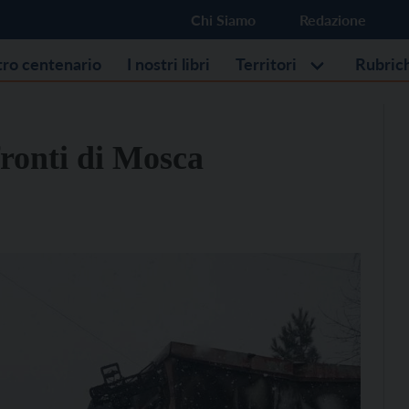
Chi Siamo
Redazione
stro centenario
I nostri libri
Territori
Rubric
fronti di Mosca