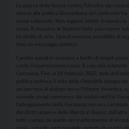
La guerra della Russia contro l’Ucraina sta crean
ritorna alla politica Bismarkiana del confronto fra
ormai collassato. Non inganni, infatti, il massicci
russa. A muovere le Nazioni Unite può essere solo
ha diritto di veto. Quindi nessuna possibilità di n
Solo un messaggio politico.
Cambia quindi lo scenario a livello di singoli paes
conto l’espansionismo russo. Il caso più eclatante
Germania. Fino al 24 febbraio 2022, data dell’iniz
politica tedesca il mito della Ostpolitik inaugurata 
un’apertura al dialogo verso l’Unione Sovietica, s
orrende stragi commesse dai nazisti nell’Est Europ
l’atteggiamento della Germania non era cambiato. 
dei diritti umani e delle libertà in Russia, dall’alt
tutti i campi, da quello del trasferimento di tecnol
russa, a quello, oggi possibile oggetto di ricatto, d