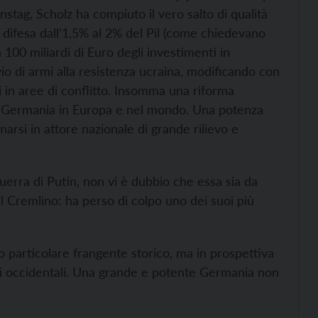
nstag, Scholz ha compiuto il vero salto di qualità
 difesa dall’1,5% al 2% del Pil (come chiedevano
a 100 miliardi di Euro degli investimenti in
io di armi alla resistenza ucraina, modificando con
ari in aree di conflitto. Insomma una riforma
a Germania in Europa e nel mondo. Una potenza
rsi in attore nazionale di grande rilievo e
erra di Putin, non vi è dubbio che essa sia da
el Cremlino: ha perso di colpo uno dei suoi più
o particolare frangente storico, ma in prospettiva
i occidentali. Una grande e potente Germania non