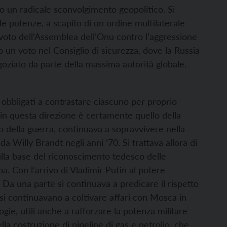
do un radicale sconvolgimento geopolitico. Si
 le potenze, a scapito di un ordine multilaterale
o voto dell’Assemblea dell’Onu contro l’aggressione
 un voto nel Consiglio di sicurezza, dove la Russia
egoziato da parte della massima autorità globale.
i, obbligati a contrastare ciascuno per proprio
 in questa direzione è certamente quello della
io della guerra, continuava a sopravvivere nella
da Willy Brandt negli anni ’70. Si trattava allora di
ulla base del riconoscimento tedesco delle
a. Con l’arrivo di Vladimir Putin al potere
Da una parte si continuava a predicare il rispetto
ra si continuavano a coltivare affari con Mosca in
ogie, utili anche a rafforzare la potenza militare
ella costruzione di pipeline di gas e petrolio, che