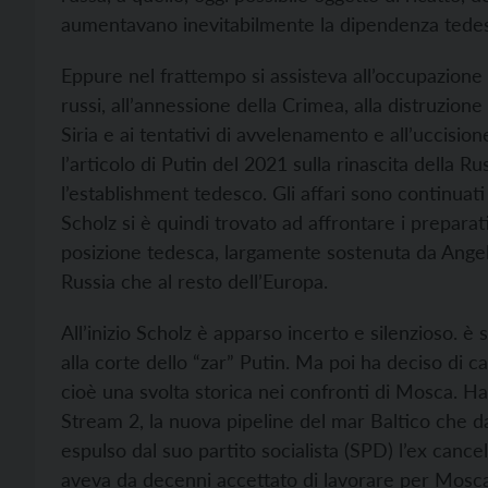
aumentavano inevitabilmente la dipendenza tede
Eppure nel frattempo si assisteva all’occupazione 
russi, all’annessione della Crimea, alla distruzi
Siria e ai tentativi di avvelenamento e all’uccisio
l’articolo di Putin del 2021 sulla rinascita della 
l’establishment tedesco. Gli affari sono continuat
Scholz si è quindi trovato ad affrontare i preparati
posizione tedesca, largamente sostenuta da Angela 
Russia che al resto dell’Europa.
All’inizio Scholz è apparso incerto e silenzioso. è 
alla corte dello “zar” Putin. Ma poi ha deciso di
cioè una svolta storica nei confronti di Mosca. Ha
Stream 2, la nuova pipeline del mar Baltico che 
espulso dal suo partito socialista (SPD) l’ex can
aveva da decenni accettato di lavorare per Mosca