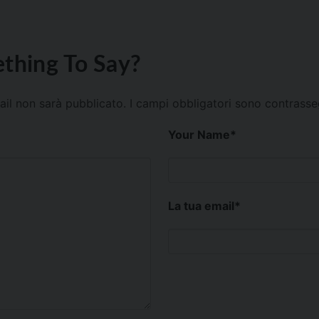
thing To Say?
mail non sarà pubblicato.
I campi obbligatori sono contrass
Your Name
*
La tua email
*