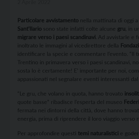
2 Aprile 2022
Particolare avvistamento
nella mattinata di oggi 
Sant’Ilario
sono state infatti colte alcune
gru
, in 
migrare verso i paesi scandinavi
. Ad avvistarle e f
inoltrato le immagini al vicedirettore della
Fondazi
identificare la specie e commentare l’evento. “Il tr
Trentino in primavera verso i paesi scandinavi, 
sosta lo è certamente! E’ importante per noi, come 
appassionati nel segnalare eventi interessanti dal 
“Le gru, che volano in quota, hanno trovato
insoli
quote basse” ribadisce l’esperta del museo
Feder
fermata nei dintorni della città, dove hanno trovat
energia, prima di riprendere il loro viaggio verso no
Per approfondire questi
temi naturalistici
e godere