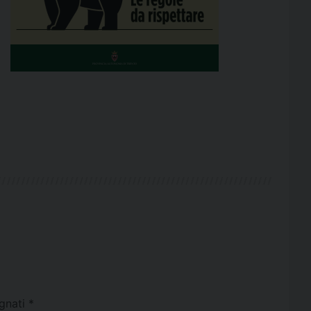
egnati
*