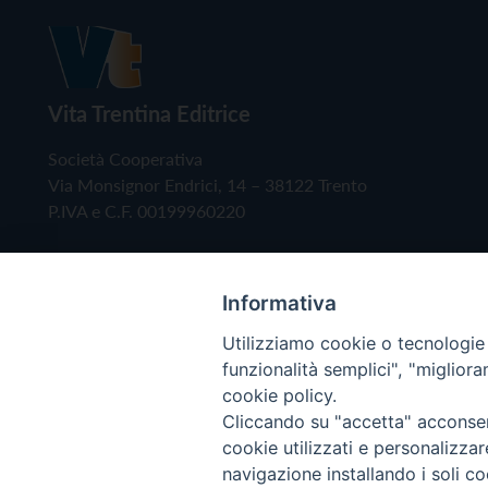
Vita Trentina Editrice
Società Cooperativa
Via Monsignor Endrici, 14 – 38122 Trento
P.IVA e C.F. 00199960220
Informativa
Utilizziamo cookie o tecnologie s
funzionalità semplici", "miglior
cookie policy.
Cliccando su "accetta" acconsent
Copyright © 2019 - Tutti i diritti riservati - Vita
cookie utilizzati e personalizza
navigazione installando i soli co