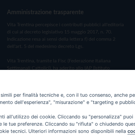
Amministrazione trasparente
Vita Trentina percepisce i contributi pubblici all'editoria
di cui al decreto legislativo 15 maggio 2017, n. 70.
Indicazione resa ai sensi della lettera f) del comma 2
dell'art. 5 del medesimo decreto Lgs.
Vita Trentina, tramite la Fisc (Federazione Italiana
Settimanali Cattolici), ha aderito allo IAP (Istituto
dell'Autodisciplina Pubblicitaria) accettando il Codice di
Autodisciplina della Comunicazione Commerciale
imili per finalità tecniche e, con il tuo consenso, anche per 
Privacy Policy
Cookie Policy
amento dell'esperienza", "misurazione" e "targeting e pubbli
i all'utilizzo dei cookie. Cliccando su "personalizza" puoi
 Trentina Editrice
re le tue preferenze. Cliccando su "rifiuta" o chiudendo que
okie tecnici. Ulteriori informazioni sono disponibili nella
coo