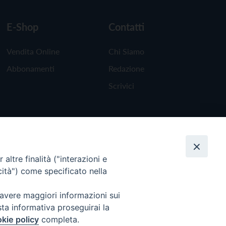
E-Shop
Contatti
Vendita Online
Chi Siamo
Abbonamenti
Redazione
Scrivici
altre finalità ("interazioni e
cità") come specificato nella
 avere maggiori informazioni sui
sta informativa proseguirai la
kie policy
completa.