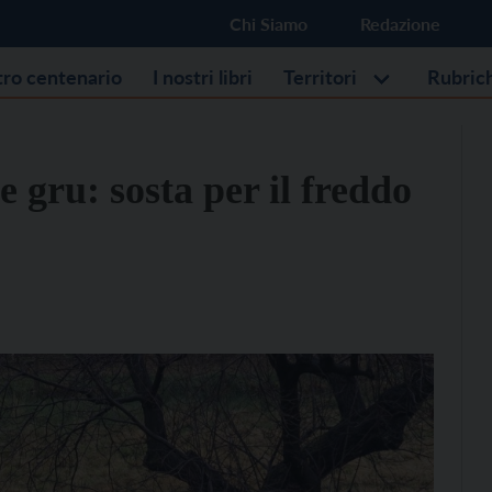
Chi Siamo
Redazione
stro centenario
I nostri libri
Territori
Rubric
e gru: sosta per il freddo