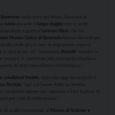
a
Rovereto
: nella zona del Maso Zandonai di
una
sosta
durante il
lungo viaggio
che le vede
otografarle il grafico
Lorenzo Viesi
, che ha
one Museo Civico di Rovereto
Alessio Bertolli per
ansito delle gru in fase di migrazione sopra il
non è raro di per sé” commenta
Bertolli
“mentre la
sempre, il contributo alla scienza di cittadini e
punto di vista naturalistico ed etologico”.
te condizioni fredde
, dato che oggi ha nevicato a
ica Bertola
, “per cui hanno fatto un’inedita
o condizioni idonee per riposare e fare il pieno di
rd per i siti di nidificazione.”
 di scatti eccezionali, al
Museo di Scienze e