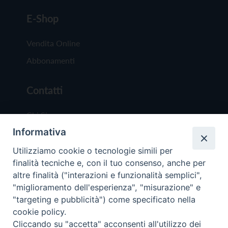
E-Shop
Vendita Online
Abbonamenti
Contatti
Chi Siamo
Informativa
Redazione
Scrivici
Utilizziamo cookie o tecnologie simili per
finalità tecniche e, con il tuo consenso, anche per
altre finalità ("interazioni e funzionalità semplici",
"miglioramento dell'esperienza", "misurazione" e
"targeting e pubblicità") come specificato nella
cookie policy.
Copyright © 2019 - Tutti i diritti riservati - Vit
Cliccando su "accetta" acconsenti all'utilizzo dei