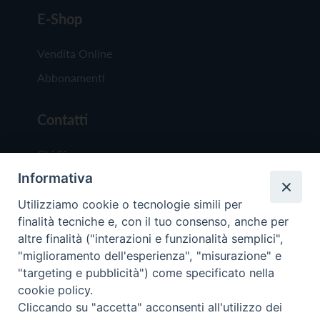
E-Shop
Vendita Online
Abbonamenti
Contatti
Chi Siamo
Informativa
Redazione
Scrivici
Utilizziamo cookie o tecnologie simili per
finalità tecniche e, con il tuo consenso, anche per
altre finalità ("interazioni e funzionalità semplici",
"miglioramento dell'esperienza", "misurazione" e
"targeting e pubblicità") come specificato nella
cookie policy.
Copyright © 2019 - Tutti i diritti riservati - Vit
Cliccando su "accetta" acconsenti all'utilizzo dei
Trentina Editrice