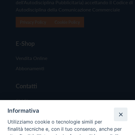
dell'Autodisciplina Pubblicitaria) accettando il Codice di
Autodisciplina della Comunicazione Commerciale
Privacy Policy
Cookie Policy
E-Shop
Vendita Online
Abbonamenti
Contatti
Chi Siamo
Informativa
Redazione
Scrivici
Utilizziamo cookie o tecnologie simili per
finalità tecniche e, con il tuo consenso, anche per