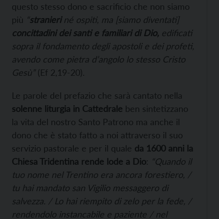
questo stesso dono e sacrificio che non siamo
più
“
stranieri
né ospiti, ma [siamo diventati]
concittadini dei santi e familiari di Dio,
edificati
sopra il fondamento degli apostoli e dei profeti,
avendo come pietra d’angolo lo stesso Cristo
Gesù”
(Ef 2,19-20).
Le parole del prefazio che sarà cantato nella
solenne liturgia in Cattedrale
ben sintetizzano
la vita del nostro Santo Patrono ma anche il
dono che è stato fatto a noi attraverso il suo
servizio pastorale e per il quale
da 1600 anni la
Chiesa Tridentina rende lode a Dio
:
“Quando il
tuo nome nel Trentino era ancora forestiero, /
tu hai mandato san Vigilio messaggero di
salvezza. / Lo hai riempito di zelo per la fede, /
rendendolo instancabile e paziente / nel