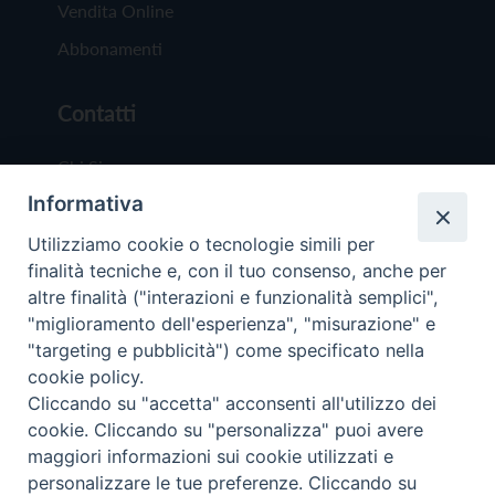
Vendita Online
Abbonamenti
Contatti
Chi Siamo
Informativa
Redazione
Scrivici
Utilizziamo cookie o tecnologie simili per
finalità tecniche e, con il tuo consenso, anche per
altre finalità ("interazioni e funzionalità semplici",
"miglioramento dell'esperienza", "misurazione" e
"targeting e pubblicità") come specificato nella
cookie policy.
Copyright © 2019 - Tutti i diritti riservati - Vit
Cliccando su "accetta" acconsenti all'utilizzo dei
Trentina Editrice
cookie. Cliccando su "personalizza" puoi avere
maggiori informazioni sui cookie utilizzati e
Privacy Policy
personalizzare le tue preferenze. Cliccando su