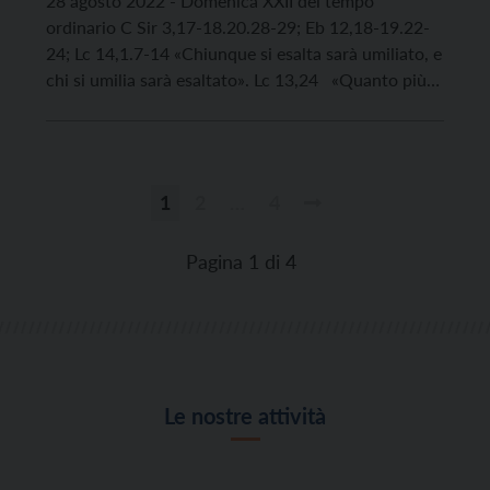
28 agosto 2022 ‑ Domenica XXII del tempo
ordinario C Sir 3,17-18.20.28-29; Eb 12,18-19.22-
24; Lc 14,1.7-14 «Chiunque si esalta sarà umiliato, e
chi si umilia sarà esaltato». Lc 13,24 «Quanto più
sei grande, tanto più fatti umile, e troverai grazia
davanti al Signore; perché dagli umili egli è
glorificato» (Sir 3,18.20.). Le parole del […]
1
2
…
4
Paginazione
degli
Pagina 1 di 4
articoli
Le nostre attività