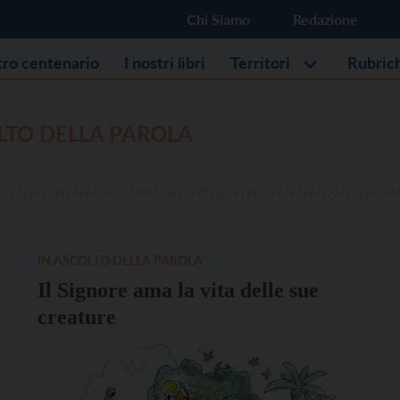
Chi Siamo
Redazione
stro centenario
I nostri libri
Territori
Rubric
LTO DELLA PAROLA
IN ASCOLTO DELLA PAROLA
Il Signore ama la vita delle sue
creature