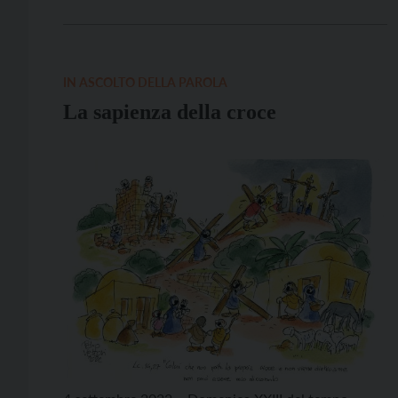
16,31 Le letture di questa Domenica vanno lette in
continuità con quelle della scorsa settimana.
Presentano una serie […]
IN ASCOLTO DELLA PAROLA
La sapienza della croce