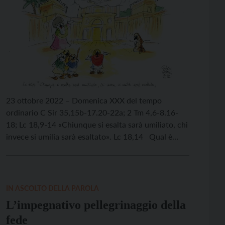
23 ottobre 2022 – Domenica XXX del tempo
ordinario C Sir 35,15b-17.20-22a; 2 Tm 4,6-8.16-
18; Lc 18,9-14 «Chiunque si esalta sarà umiliato, chi
invece si umilia sarà esaltato». Lc 18,14 Qual è
l’atteggiamento corretto nel porsi davanti a Dio?
Quali sentimenti ci dispongono alla preghiera
autentica? Quale coscienza di noi stessi ci
introduce nella […]
IN ASCOLTO DELLA PAROLA
L’impegnativo pellegrinaggio della
fede