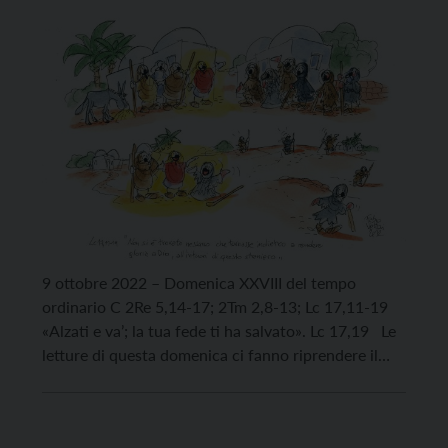
9 ottobre 2022 – Domenica XXVIII del tempo
ordinario C 2Re 5,14-17; 2Tm 2,8-13; Lc 17,11-19
«Alzati e va’; la tua fede ti ha salvato». Lc 17,19 Le
letture di questa domenica ci fanno riprendere il
cammino lì dove l’avevamo sospeso la scorsa
settimana. Siamo invitati a comprendere che fede,
riconoscenza e gratitudine sono […]