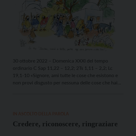
30 ottobre 2022 – Domenica XXXI del tempo
ordinario C Sap 11,22 – 12,2; 2Ts 1,11 – 2,2; Lc
19,1-10 «Signore, ami tutte le cose che esistono e
non provi disgusto per nessuna delle cose che hai
creato». Sap 11,24 Le letture di questa domenica
costituiscono un trittico dell’amore di Dio per le sue
[…]
IN ASCOLTO DELLA PAROLA
Credere, riconoscere, ringraziare