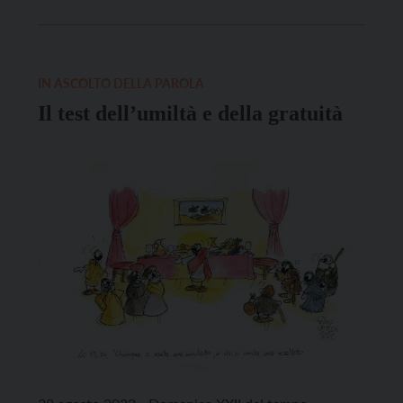
all’uno e disprezzerà l’altro. Non potete servire Dio
e la ricchezza» Lc 16,13 Le letture di questa e della
prossima domenica costituiscono […]
IN ASCOLTO DELLA PAROLA
Il test dell’umiltà e della gratuità