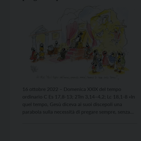
16 ottobre 2022 – Domenica XXIX del tempo
ordinario C Es 17,8-13; 2Tm 3,14–4,2; Lc 18,1-8 «In
quel tempo, Gesù diceva ai suoi discepoli una
parabola sulla necessità di pregare sempre, senza
stancarsi mai». Lc 18,1 La Parola di Dio delle
ultime domeniche ci ha fatto compiere un percorso
circolare, ruotando costantemente attorno al […]