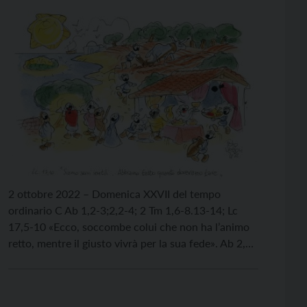
2 ottobre 2022 – Domenica XXVII del tempo
ordinario C Ab 1,2-3;2,2-4; 2 Tm 1,6-8.13-14; Lc
17,5-10 «Ecco, soccombe colui che non ha l’animo
retto, mentre il giusto vivrà per la sua fede». Ab 2,4
Credere non è mai facile, ma diventa
particolarmente difficile quando ci troviamo a
contatto con situazioni di ingiustizia, innocenti […]