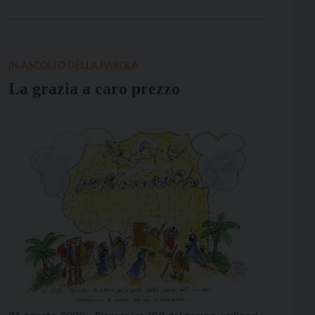
Raccontano i “Fioretti” che un giorno frate Masseo
chiese per tre volte a san Francesco: «Perché a te
tutto […]
IN ASCOLTO DELLA PAROLA
La grazia a caro prezzo