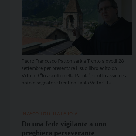
Padre Francesco Patton sarà a Trento giovedì 28
settembre per presentare il suo libro edito da
ViTrenD “In ascolto della Parola”, scritto assieme al
noto disegnatore trentino Fabio Vettori. La
presentazione si terrà all’Atelier Benigni degli
editori, in via Belenzani, alle 17.30. Il volume
raccoglie i commenti alle letture della domenica del
francescano trentino pubblicati […]
IN ASCOLTO DELLA PAROLA
Da una fede vigilante a una
preghiera perseverante