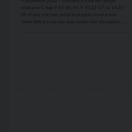
4 settembre 2022 – Domenica XXIII del tempo
ordinario C Sap 9,13-18; Fm 9-10.12-17; Lc 14,25-
39 «Colui che non porta la propria croce e non
viene dietro a me non può essere mio discepolo». Lc
14,27 Ci sono realtà comprensibili a prima vista e
ci sono realtà comprensibili solo se qualcuno le
rivela. La […]