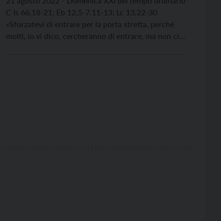
21 agosto 2022 ‑ Domenica XXI del tempo ordinario
C Is 66,18-21; Eb 12,5-7.11-13; Lc 13,22-30
«Sforzatevi di entrare per la porta stretta, perché
molti, io vi dico, cercheranno di entrare, ma non ci
riusciranno». Lc 13,24 “La grazia a caro prezzo” è il
titolo del primo capitolo del bel libro “Sequela” di
Dietrich […]