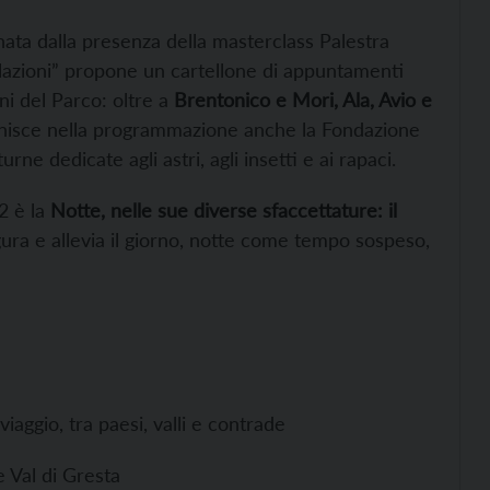
ata dalla presenza della masterclass Palestra
lazioni” propone un cartellone di appuntamenti
ni del Parco: oltre a
Brentonico e Mori, Ala, Avio e
i unisce nella programmazione anche la Fondazione
ne dedicate agli astri, agli insetti e ai rapaci.
2 è la
Notte, nelle sue diverse sfaccettature: il
gura e allevia il giorno, notte come tempo sospeso,
iaggio, tra paesi, valli e contrade
e Val di Gresta