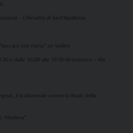
ti…
nzano) – Chiesetta di Sant’Apollonia
r “toccare con mano” un violino
:30 e dalle 16:00 alle 19:00 Brentonico – Via
ovic, il tradizionale concerto finale della
“G. Modena”