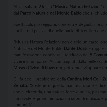
Al via
sabato 2
luglio
“Musica Natura Relazioni”
co
dal
Parco Naturale del Monte Baldo
che si chiude
Spettacoli, passeggiate, concerti e degustazioni, per
corti e nei palazzi di quella parte di Trentino che
“Musica Natura Relazioni non è solo un cartellone 
Naturale del Monte Baldo
Dante Dossi
– rapprese
manifestazione condivisa il territorio dei
5 Comuni
vivere in un parco. Accompagnati dalla bellezza del
Museo Civico di Rovereto
, potremo sviluppare una
Gli fa eco il presidente della
Cantina Mori Colli Z
Zenatti
: “Sostenere questa manifestazione – dice –
che ci circonda, una natura forte e unica, plasmat
condividere grandi emozioni a suon di musica, è p
comunità”.