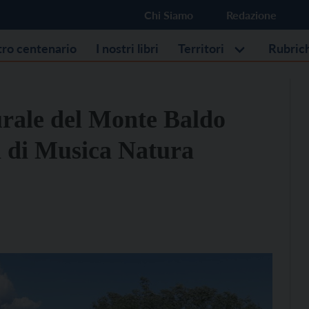
Chi Siamo
Redazione
stro centenario
I nostri libri
Territori
Rubric
urale del Monte Baldo
i di Musica Natura