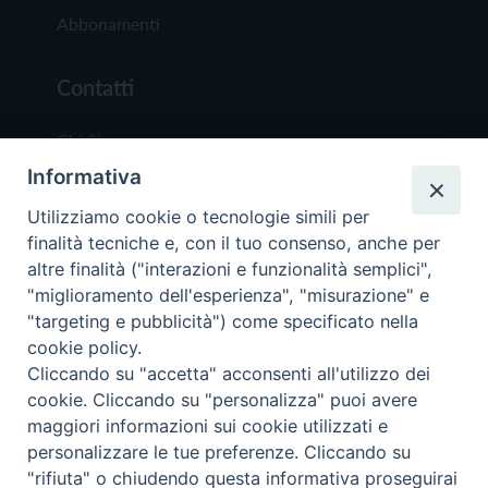
Abbonamenti
Contatti
Chi Siamo
Informativa
Redazione
Scrivici
Utilizziamo cookie o tecnologie simili per
finalità tecniche e, con il tuo consenso, anche per
altre finalità ("interazioni e funzionalità semplici",
"miglioramento dell'esperienza", "misurazione" e
"targeting e pubblicità") come specificato nella
cookie policy.
Copyright © 2019 - Tutti i diritti riservati - Vit
Cliccando su "accetta" acconsenti all'utilizzo dei
Trentina Editrice
cookie. Cliccando su "personalizza" puoi avere
maggiori informazioni sui cookie utilizzati e
Privacy Policy
personalizzare le tue preferenze. Cliccando su
Torna all'inizi
"rifiuta" o chiudendo questa informativa proseguirai