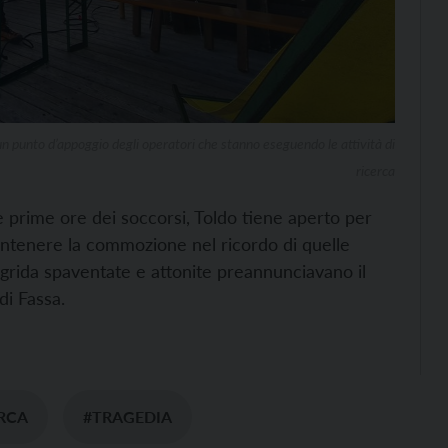
 un punto d’appoggio degli operatori che stanno eseguendo le attività di
ricerca
le prime ore dei soccorsi, Toldo tiene aperto per
contenere la commozione nel ricordo di quelle
 grida spaventate e attonite preannunciavano il
di Fassa.
RCA
#TRAGEDIA