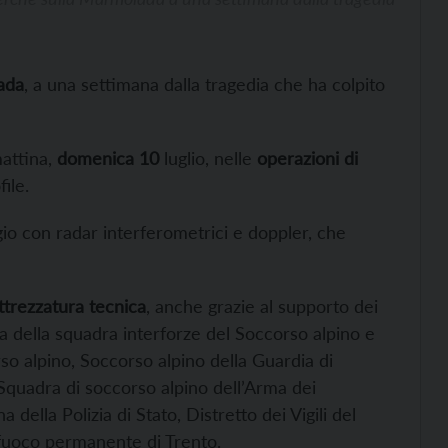
ada
, a una settimana dalla tragedia che ha colpito
mattina,
domenica 10
luglio, nelle
operazioni di
ile.
gio con radar interferometrici e doppler, che
attrezzatura tecnica
, anche grazie al supporto dei
a della squadra interforze del Soccorso alpino e
so alpino, Soccorso alpino della Guardia di
, Squadra di soccorso alpino dell’Arma dei
ella Polizia di Stato, Distretto dei Vigili del
l fuoco permanente di Trento.