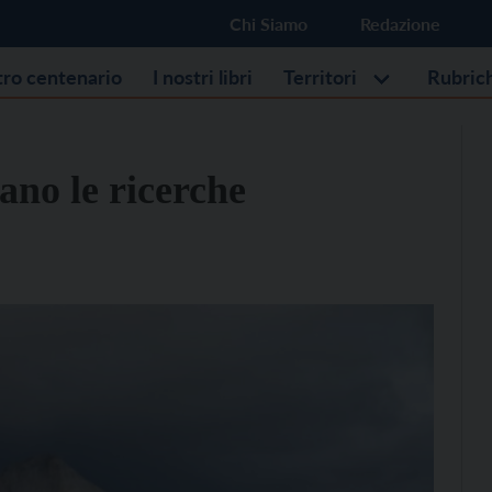
Chi Siamo
Redazione
stro centenario
I nostri libri
Territori
Rubric
ano le ricerche