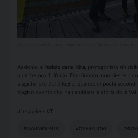
Non si arresta l’attività del rifugio Ghiacciaio Marmolada, diventato
Assieme al
fedele cane Kira
, protagonista sin dal
qualche ora il rifugio. Emozionato, non riesce a 
tragiche ore del 3 luglio, quando in pochi secondi
tragico evento che ha cambiato la storia della Val 
di
redazione VT
#MARMOLADA
#OPERATORI
#RICE