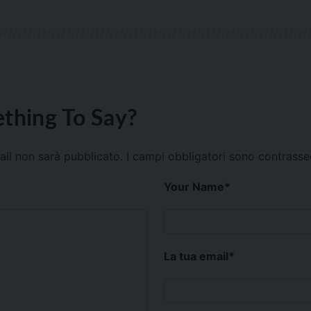
thing To Say?
mail non sarà pubblicato.
I campi obbligatori sono contrass
Your Name
*
La tua email
*