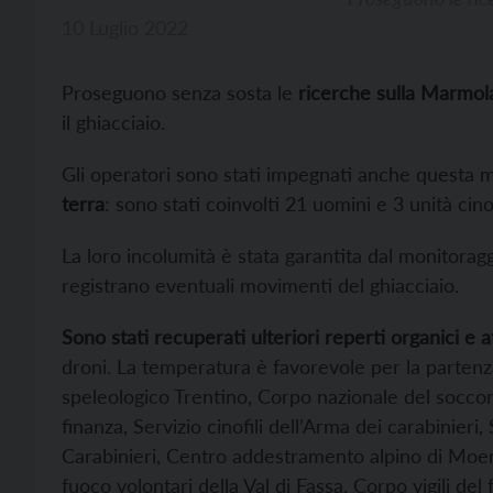
10 Luglio 2022
Proseguono senza sosta le
ricerche sulla Marmol
il ghiacciaio.
Gli operatori sono stati impegnati anche questa 
terra
: sono stati coinvolti 21 uomini e 3 unità cinof
La loro incolumità è stata garantita dal monitorag
registrano eventuali movimenti del ghiacciaio.
Sono stati recuperati ulteriori reperti organici e 
droni. La temperatura è favorevole per la partenz
speleologico Trentino, Corpo nazionale del soccor
finanza, Servizio cinofili dell’Arma dei carabinieri
Carabinieri, Centro addestramento alpino di Moena d
fuoco volontari della Val di Fassa, Corpo vigili de