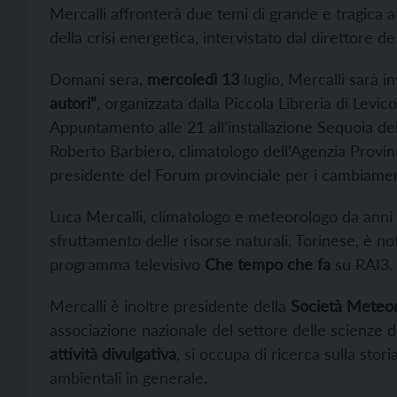
Mercalli affronterà due temi di grande e tragica at
della crisi energetica, intervistato dal direttore de
Domani sera,
mercoledì 13
luglio, Mercalli sarà 
autori”
, organizzata dalla Piccola Libreria di Levi
Appuntamento alle 21 all’installazione Sequoia de
Roberto Barbiero, climatologo dell’Agenzia Provin
presidente del Forum provinciale per i cambiament
Luca Mercalli, climatologo e meteorologo da anni s
sfruttamento delle risorse naturali. Torinese, è no
programma televisivo
Che tempo che fa
su RAI3.
Mercalli è inoltre presidente della
Società Meteoro
associazione nazionale del settore delle scienze 
attività divulgativa
, si occupa di ricerca sulla stori
ambientali in generale.