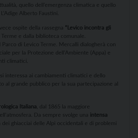
tualità, quello dell’emergenza climatica e quello
 L’Adige Alberto Faustini.
invece ospite della rassegna
“Levico incontra gli
co Terme e dalla biblioteca comunale.
l Parco di Levico Terme. Mercalli dialogherà con
ciale per la Protezione dell’Ambiente (Appa) e
i climatici.
i interessa ai cambiamenti climatici e dello
to al grande pubblico per la sua partecipazione al
logica Italiana
, dal 1865 la maggiore
dell’atmosfera. Da sempre svolge una
intensa
a dei ghiacciai delle Alpi occidentali e di problemi