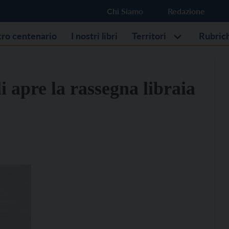
Chi Siamo
Redazione
stro centenario
I nostri libri
Territori
Rubric
 apre la rassegna libraia