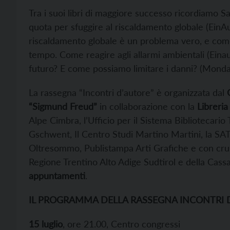
Tra i suoi libri di maggiore successo ricordiamo S
quota per sfuggire al riscaldamento globale (EinAu
riscaldamento globale è un problema vero, e come 
tempo. Come reagire agli allarmi ambientali (Einau
futuro? E come possiamo limitare i danni? (Mondad
La rassegna “Incontri d’autore” è organizzata dal
“Sigmund Freud”
in collaborazione con la
Libreria
Alpe Cimbra, l’Ufficio per il Sistema Bibliotecar
Gschwent, Il Centro Studi Martino Martini, la SAT
Oltresommo, Publistampa Arti Grafiche e con crushs
Regione Trentino Alto Adige Sudtirol e della Cass
appuntamenti
.
IL PROGRAMMA DELLA RASSEGNA INCONTRI 
15 luglio
, ore 21.00, Centro congressi