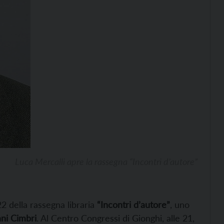
Luca Mercalli apre la rassegna “Incontri d’autore”
2 della rassegna libraria
“Incontri d’autore”
, uno
ani Cimbri
. Al Centro Congressi di Gionghi, alle 21,