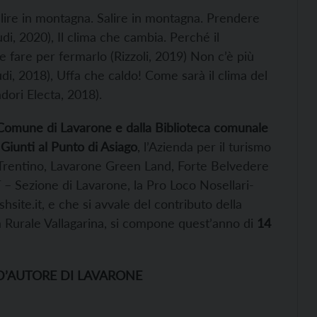
alire in montagna. Salire in montagna. Prendere
di, 2020), Il clima che cambia. Perché il
fare per fermarlo (Rizzoli, 2019) Non c’è più
di, 2018), Uffa che caldo! Come sarà il clima del
ori Electa, 2018).
Comune di Lavarone e dalla Biblioteca comunale
 Giunti al Punto di Asiago
, l’Azienda per il turismo
io Trentino, Lavarone Green Land, Forte Belvedere
 – Sezione di Lavarone, la Pro Loco Nosellari-
ite.it, e che si avvale del contributo della
a Rurale Vallagarina, si compone quest’anno di
14
D’AUTORE DI LAVARONE