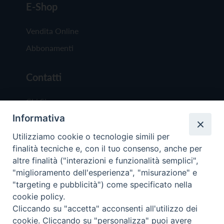
E-Shop
Vendita Online
Abbonamenti
Contatti
Chi Siamo
Informativa
Redazione
Scrivici
Utilizziamo cookie o tecnologie simili per
finalità tecniche e, con il tuo consenso, anche per
altre finalità ("interazioni e funzionalità semplici",
"miglioramento dell'esperienza", "misurazione" e
"targeting e pubblicità") come specificato nella
cookie policy.
Copyright © 2019 - Tutti i diritti riservati - Vit
Cliccando su "accetta" acconsenti all'utilizzo dei
Trentina Editrice
cookie. Cliccando su "personalizza" puoi avere