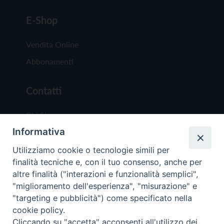
E-Shop
Vendita Online
Abbonamenti
Contatti
Chi Siamo
Informativa
Redazione
Scrivici
Utilizziamo cookie o tecnologie simili per
finalità tecniche e, con il tuo consenso, anche per
altre finalità ("interazioni e funzionalità semplici",
"miglioramento dell'esperienza", "misurazione" e
"targeting e pubblicità") come specificato nella
cookie policy.
Copyright © 2019 - Tutti i diritti riservati - Vit
Cliccando su "accetta" acconsenti all'utilizzo dei