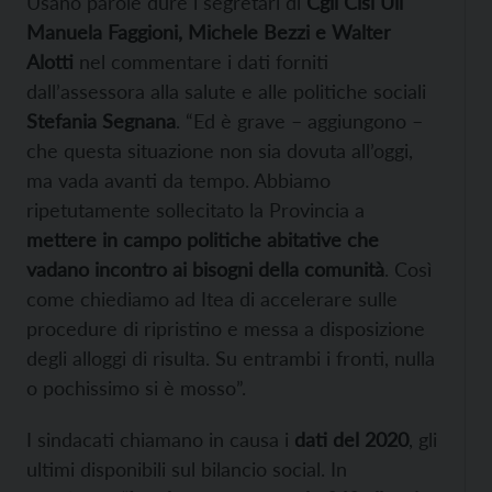
Usano parole dure i segretari di
Cgil Cisl Uil
Manuela Faggioni, Michele Bezzi e Walter
Alotti
nel commentare i dati forniti
dall’assessora alla salute e alle politiche sociali
Stefania Segnana
. “Ed è grave – aggiungono –
che questa situazione non sia dovuta all’oggi,
ma vada avanti da tempo. Abbiamo
ripetutamente sollecitato la Provincia a
mettere in campo politiche abitative che
vadano incontro ai bisogni della comunità
. Così
come chiediamo ad Itea di accelerare sulle
procedure di ripristino e messa a disposizione
degli alloggi di risulta. Su entrambi i fronti, nulla
o pochissimo si è mosso”.
I sindacati chiamano in causa i
dati del 2020
, gli
ultimi disponibili sul bilancio social. In