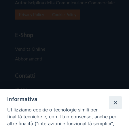
Autodisciplina della Comunicazione Commerciale
Privacy Policy
Cookie Policy
E-Shop
Vendita Online
Abbonamenti
Contatti
Chi Siamo
Informativa
Redazione
Scrivici
Utilizziamo cookie o tecnologie simili per
finalità tecniche e, con il tuo consenso, anche per
altre finalità ("interazioni e funzionalità semplici",