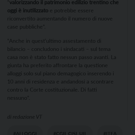
“
valorizzando il patrimonio edilizio trentino che
oggi è inutilizzato
e potrebbe essere
riconvertito aumentando il numero di nuove
case pubbliche”.
“Anche in quest’ultimo assestamento di
bilancio – concludono i sindacati – sul tema
casa non è stato fatto nessun passo avanti. La
giunta ha preferito affrontare la questione
alloggi solo sul piano demagogico inserendo i
10 anni di residenza e andandosi a scontrare
contro la Corte costituzionale. Di fatti
nessuno”.
di
redazione VT
#ALLOGGI
#CGIL CISL UIL
#ITEA