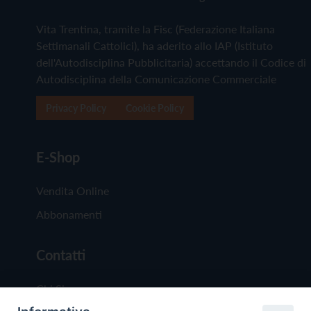
Vita Trentina, tramite la Fisc (Federazione Italiana
Settimanali Cattolici), ha aderito allo IAP (Istituto
dell'Autodisciplina Pubblicitaria) accettando il Codice di
Autodisciplina della Comunicazione Commerciale
Privacy Policy
Cookie Policy
E-Shop
Vendita Online
Abbonamenti
Contatti
Chi Siamo