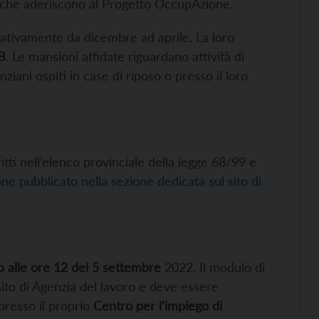
enti che aderiscono al Progetto OccupAzione.
icativamente da dicembre ad aprile. La loro
 B
. Le mansioni affidate riguardano attività di
iani ospiti in case di riposo o presso il loro
ti nell’elenco provinciale della legge 68/99 e
one pubblicato nella sezione dedicata sul sito di
o alle ore 12 del 5 settembre
2022. Il modulo di
sito di Agenzia del lavoro e deve essere
presso il proprio
Centro per l’impiego di