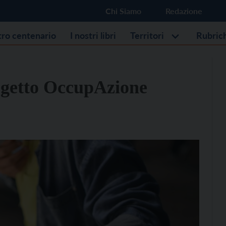
Chi Siamo
Redazione
stro centenario
I nostri libri
Territori
Rubric
rogetto OccupAzione