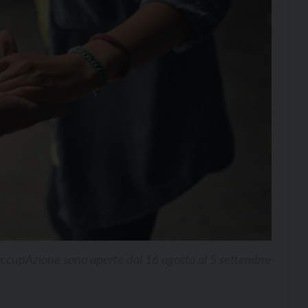
OccupAzione sono aperte dal 16 agosto al 5 settembre