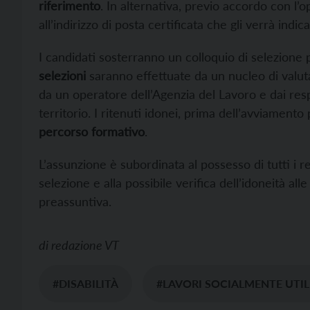
riferimento
. In alternativa, previo accordo con l’
all’indirizzo di posta certificata che gli verrà indica
I candidati sosterranno un colloquio di selezione pe
selezioni
saranno effettuate da un nucleo di valut
da un operatore dell’Agenzia del Lavoro e dai resp
territorio. I ritenuti idonei, prima dell’avviamento
percorso formativo
.
L’assunzione è subordinata al possesso di tutti i re
selezione e alla possibile verifica dell’idoneità al
preassuntiva.
di
redazione VT
#DISABILITÀ
#LAVORI SOCIALMENTE UTIL