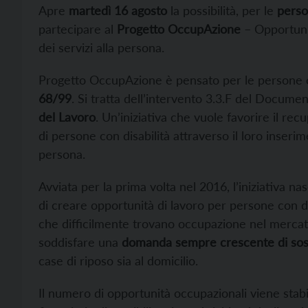
Apre
martedì 16 agosto
la possibilità, per le
person
partecipare al
Progetto OccupAzione
– Opportuni
dei servizi alla persona.
Progetto OccupAzione è pensato per le persone con
68/99
. Si tratta dell’intervento 3.3.F del Document
del Lavoro
. Un’iniziativa che vuole favorire il r
di persone con disabilità attraverso il loro inserime
persona.
Avviata per la prima volta nel 2016, l’iniziativa n
di creare opportunità di lavoro per persone con dis
che difficilmente trovano occupazione nel mercato 
soddisfare una
domanda sempre crescente di sos
case di riposo sia al domicilio.
Il numero di opportunità occupazionali viene stabi