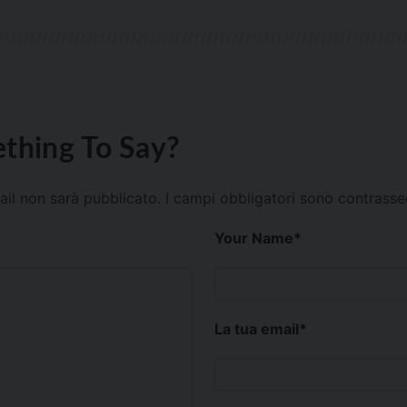
thing To Say?
mail non sarà pubblicato.
I campi obbligatori sono contrass
Your Name
*
La tua email
*