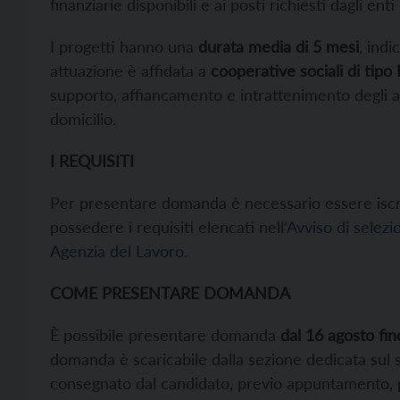
finanziarie disponibili e ai posti richiesti dagli 
I progetti hanno una
durata media di 5 mesi
, ind
attuazione è affidata a
cooperative sociali di tipo
supporto, affiancamento e intrattenimento degli anz
domicilio.
I REQUISITI
Per presentare domanda è necessario essere iscrit
possedere i requisiti elencati nell’
Avviso di selezi
Agenzia del Lavoro
.
COME PRESENTARE DOMANDA
È possibile presentare domanda
dal 16 agosto fin
domanda è scaricabile dalla sezione dedicata sul 
consegnato dal candidato, previo appuntamento, 