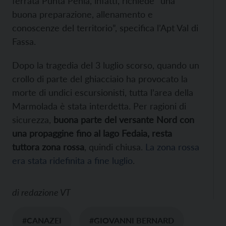
ferrata Punta Penia, infatti, richiede “una
buona preparazione, allenamento e
conoscenze del territorio”, specifica l’Apt Val di
Fassa.
Dopo la tragedia del 3 luglio scorso, quando un
crollo di parte del ghiacciaio ha provocato la
morte di undici escursionisti, tutta l’area della
Marmolada è stata interdetta. Per ragioni di
sicurezza,
buona parte del versante Nord con
una propaggine fino al lago Fedaia, resta
tuttora zona rossa
, quindi chiusa.
La zona rossa
era stata ridefinita a fine luglio
.
di
redazione VT
#CANAZEI
#GIOVANNI BERNARD